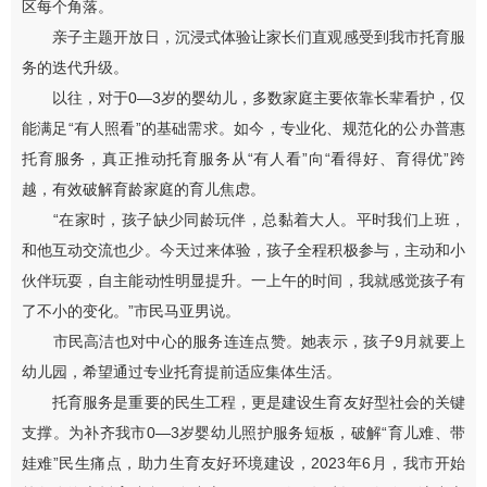
区每个角落。
亲子主题开放日，沉浸式体验让家长们直观感受到我市托育服
务的迭代升级。
以往，对于0—3岁的婴幼儿，多数家庭主要依靠长辈看护，仅
能满足“有人照看”的基础需求。如今，专业化、规范化的公办普惠
托育服务，真正推动托育服务从“有人看”向“看得好、育得优”跨
越，有效破解育龄家庭的育儿焦虑。
“在家时，孩子缺少同龄玩伴，总黏着大人。平时我们上班，
和他互动交流也少。今天过来体验，孩子全程积极参与，主动和小
伙伴玩耍，自主能动性明显提升。一上午的时间，我就感觉孩子有
了不小的变化。”市民马亚男说。
市民高洁也对中心的服务连连点赞。她表示，孩子9月就要上
幼儿园，希望通过专业托育提前适应集体生活。
托育服务是重要的民生工程，更是建设生育友好型社会的关键
支撑。为补齐我市0—3岁婴幼儿照护服务短板，破解“育儿难、带
娃难”民生痛点，助力生育友好环境建设，2023年6月，我市开始