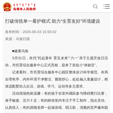
>
>
首页
资讯中心
乌海要闻
打破传统单一看护模式 助力“生育友好”环境建设
发布时间：2026-06-03 15:55:02
来源：乌海日报
■健康乌海
5月31日，依托“托起童年 育见未来”“六一”亲子主题开放日活
动，市托育综合服务中心正式亮相，迎来了首批小“体验官”。
记者看到，市托育综合服务中心园区整体设计科学规范、布局
合理有序，内外环境干净整洁、雅致舒心，处处融入童趣设计，精
准适配婴幼儿生活、游戏、学习、运动等多元需求。
活动现场热闹温馨：有的孩子在室外踊跃参与障碍爬行比赛，
身手敏捷、活力十足；有的静坐室内专注于手工制作，指尖灵动、
认真投入；有的跟随老师一起做游戏、唱儿歌，清脆的笑声遍布园