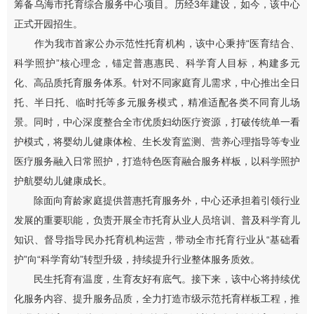
筹备乌海市托育综合服务中心项目。历经3年建设，如今，该中心
正式开园招生。
作为我市首家公办示范性托育机构，该中心秉持“医育结合、
科学照护”核心理念，锚定普惠惠民、科学育人目标，构建多元
化、高品质托育服务体系。针对不同家庭育儿需求，中心推出全日
托、半日托、临时托等多元服务模式，精准适配各类不同育儿场
景。同时，中心深度整合全市优质妇幼医疗资源，打破传统单一看
护模式，将婴幼儿健康体检、生长发育监测、营养心理指导等专业
医疗服务融入日常照护，打造特色医育融合服务样板，以科学照护
护航婴幼儿健康成长。
除面向育龄家庭提供普惠托育服务外，中心还承担着引领行业
发展的重要职能，负责开展全市托育从业人员培训、普及科学育儿
知识、督导指导民办托育机构运营，带动全市托育行业从“基础看
护”向“科学育幼”转型升级，持续提升行业整体服务质效。
民生托育有温度，生育友好有底气。接下来，该中心将持续优
化服务内容、提升服务品质，全力打造市级示范托育样板工程，推