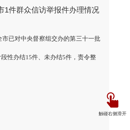
市1件群众信访举报件办理情况
全市已对中央督察组交办的第
三十一
批
阶段性办结
15
件、未办结
5
件
，责令整
触碰右侧滑开