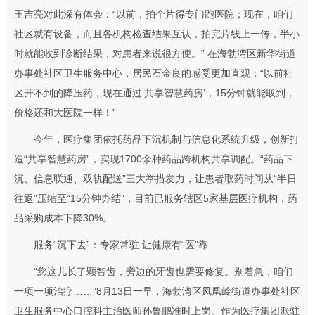
王吉亮对此深有体会：“以前，拍个片得专门跑医院；现在，咱们
社区就有设备，而且各机构检查结果互认，拍完片线上一传，半小
时就能收到诊断结果，对患者来说很方便。” 在海勃湾区新华街道
办事处社区卫生服务中心，居民石金良的感受更加直观：“以前社
区开不到的降压药，现在通过‘共享智慧药房’，15分钟就能取到，
价格还和大医院一样！”
今年，医疗集团依托药品下沉机制与信息化系统升级，创新打
造“共享智慧药房”，实现1700余种药品跨机构共享调配。“药品下
沉、信息联通、双轨配送”三大举措发力，让患者取药时间从“半日
往返”压缩至“15分钟办结”，目前已服务辖区5家基层医疗机构，药
品采购成本下降30%。
服务“沉下去”：专家常驻 让健康有“医”靠
“您这儿长了颗智齿，旁边的牙齿也需要修复。别着急，咱们
一项一项治疗……”8月13日一早，海勃湾区凤凰岭街道办事处社区
卫生服务中心口腔科主治医师孙鲁鹏准时上岗。作为医疗集团派驻