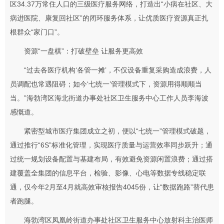
区34.37万常住人口的三级医疗服务网络，打造出“小病在社区、大
病进医院、康复回社区”的闭环服务体系，让优质医疗资源真正扎
根群众“家门口”。
资源“一盘棋”：打破壁垒 让服务更高效
“过去各医疗机构‘各管一摊’，不仅设备重复采购造成浪费，人
员调配也常遇阻碍；如今‘七统一’管理模式下，资源用得顺顺当
当。”海勃湾区海北街道办事处社区卫生服务中心工作人员李海波
感慨道。
紧密型城市医疗集团成立之初，便以“七统一”管理模式破题，
通过推行“6S”标准化管理，实现医疗质量与运营效率同步跃升；通
过统一规划设备配置与基建布局，有效避免资源闲置浪费；通过搭
建覆盖全集团的信息平台，检验、影像、心电等数据专线稳定联
通，仅今年2月至4月就高效审核报告4045份，让“数据跑路”替代患
者跑腿。
海勃湾区凤凰岭街道办事处社区卫生服务中心放射科主治医师