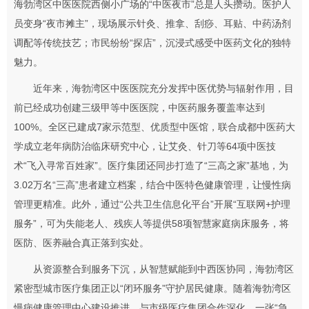
海勃湾区中医医院西侧小广场的“中医夜市”总是人头攒动。医护人
员变身“夜市摊主”，现场展示针灸、推拿、刮痧、耳贴、中药汤剂
调配等传统技艺；市民纷纷“探店”，沉浸式感受中医药文化的独特
魅力。
近年来，海勃湾区中医医院充分发挥中医优势与辐射作用，目
前已经成功创建三级甲等中医医院，中医药服务覆盖率达到
100%。全区已建成7家示范型、优质型中医馆，联合成都中医药大
学成立老年病防治临床研究中心，让艾灸、针刀等64项中医技
术“飞入寻常百姓家”。医疗集团还同步打造了“三高之家”基地，为
3.02万名“三高”患者建立档案，结合中医特色健康管理，让慢性病
管理更精准。此外，通过“公共卫生信息化平台”开展“互联网+护理
服务”，可为失能老人、残疾人等提供58项智慧家庭病床服务，将
医防、医养融合真正落到实处。
从资源整合到服务下沉，从智慧赋能到中西医协同，海勃湾区
紧密型城市医疗集团正以“闭环服务”守护居民健康。随着海勃湾区
慢病健康管理中心建设推进、与市级医疗集团合作深化，一张“急