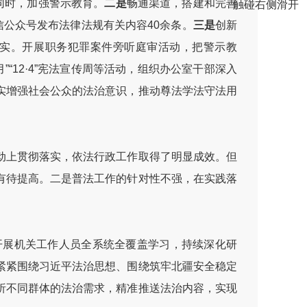
同时，加强警示教育。
二是
畅通渠道，搭建和完善
触碰右侧滑开
信公众号发布法律法规有关内容40余条。
三是
创新
实。开展职务犯罪案件旁听庭审活动，把警示教
“12·4”宪法宣传周等活动，组织办公室干部深入
实增强社会公众的法治意识，推动尊法学法守法用
上贯彻落实，依法行政工作取得了明显成效。但
有待提高。二是普法工作的针对性不强，在实践落
开展机关工作人员全系统全覆盖学习，持续深化研
紧紧围绕习近平法治思想、围绕筑牢北疆安全稳定
析不同群体的法治需求，精准推送法治内容，实现