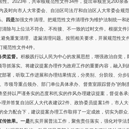
性。2023年，共审核规范性文件34件，提出审核意见200余
内及时向市人大常委会、自治区司法厅和自治区人大常委会规范
%。
四是
加强文件清理。把规范性文件清理作为维护法制统一和
时清除与上位法不符合、不衔接、不一致的过时文件。根据文件
效避免重复清理、遗漏清理问题。按照相关要求，开展规范性文
订规范性文件4件。
各类监督。
积极践行以人民为中心的发展思想，增强政治自觉，
领导抓落实。将建议提案办理作为政府工作的重要内容，融入到
究部署，听取工作进展和办理结果情况，分类别、分阶段、分步
办、市领导重点领办、部门单位具体承办、督查室跟踪督办”的制
终坚持以严谨务实的态度和扎实的作风办理建议提案，督促各承办
，共办理并答复自治区人大代表建议2件、政协委员提案1件，市人大
办单位的全力配合下，建议提案办理工作取得了一定成效，切实为群
宣传效果。一是
扎实开展普法工作，聚焦责任落实，强化对学法