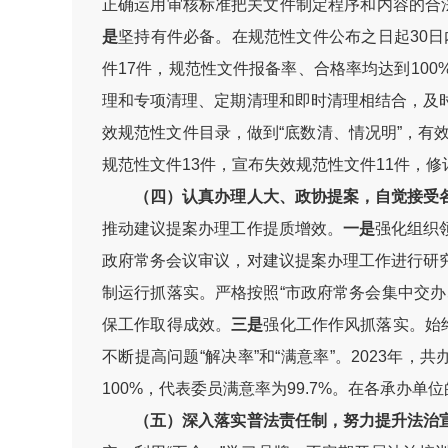
正确运用审核标准把关文件制定程序和内容的合法
是
坚持有件必备。在规范性文件公布之日起30日
件17件，规范性文件报备率、合格率均达到100
理和专项清理、定期清理和即时清理相结合，及
效规范性文件目录，做到“底数清、情况明”，有
规范性文件13件，宣布失效规范性文件11件，修
（四）认真办理人大、政协提案，自觉接受
推动建议提案办理工作提质增效。
一是
强化组织
政府常务会议审议，对建议提案办理工作进行研
制运行抓落实。严格按照“市政府常务会集中交
保工作取得成效。
三是
强化工作作风抓落实。始
不断提高问题“解决率”和“满意率”。2023年
100%，代表委员满意率为99.7%。在各承
（五）深入落实普法责任制，努力提升法治