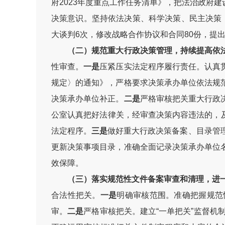
府2023年度重点工作任务清单》，把法治政府
决策意识。坚持依法决策、科学决策、民主决策
大谈判6次，修改战略合作协议和合同80份，提
（二）规范重大行政决策管理，持续提高依
性审查。
一是
压紧压实法定程序履行责任。认真
规定〉的通知》，严格要求决策承办单位依法规
决策承办单位补正。
二是
严格审核把关重大行政
公室认真把好法律关，经审查决策内容违法的，及
法定程序。
三是
做好重大行政决策备案、目录管
更新决策事项目录，准确全面记录决策承办单位
效保障。
（三）落实规范性文件备案审查和清理，进
合法性把关。
一是
明确审核范围。准确把握规范
审。
二是
严格审核把关。建立“一单把关”监督机