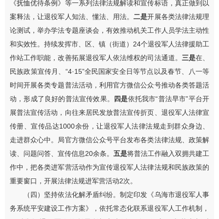
《抚恤优待条例》等一系列法律法规解读和宣传标语，真正做到以
案释法，让退役军人知法、懂法、用法。
二是
开展各类法律法规理
论测试，举办学法专题座谈会，有效推动机关工作人员学法主动性
和实效性。持续发挥市、区、镇（街道）24个退役军人法律援助工
作站工作职能，改善拓展退役军人依法维权的司法通道。
三是
在、
民族政策宣传月、“4·15”全民国家安全日等节点以及春节、八一等
时间开展各类专题普法活动，利用官方微信公众号推动各类答题活
动，形成了良好的普法宣传效果。
四是
依托我市“普法早市”平台开
展普法宣传活动，向往来居民发放普法宣传折页、退役军人法律宣
传册、宣传品达1000余份，让退役军人法律法规走到群众身边、
走进群众心中。局官方微信公众号平台发布各类法律法规、政策解
读、问题问答、宣传信息20余条。
五是
将普法工作融入双拥共建工
作中，把各类进军营活动作为宣传退役军人法律法规和民族政策的
重要窗口，开展法律法规进军营活动2次。
（四）坚持依法化解矛盾纠纷。制定印发《乌海市退役军人事
务系统平安建设工作方案》，依托常态化联系退役军人工作机制，