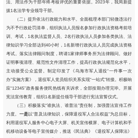
法、用法作为干部年终考核评优的重要依据。2023年，我局新提
拔1名法学专业领导干部。
（二）提升依法行政能力和水平。全面梳理本部门轻微违法行
为不予行政处罚清单，组织执法人员报名参加行政执法资格考前培
训、考试，1名执法监督人员、2名行政执法人员参加各类执法、法
律知识学习全部达到40小时，1名新增行政执法人员完成执法资格
考试。落实法律顾问制度，聘请1家律师事务所为法律顾问。做好
证明事项清理、规范性文件清理工作，提高行政执法规范化水平，
主动接受公众监督。制定印发了《乌海市军人退役“一件事一次
办”实施方案》，退役军人党员组织关系实现“一站式”转接。积极响
应“12345”政务服务便民热线有关诉求，全部按期办理完毕。开展
宪法宣传教育，组织1名新提任领导干部进行宪法宣誓仪式。
（三）积极落实“谁执法、谁普法”责任制，加强普法宣传工作
力度。
一是
以“普及法律知识，保障退役军人合法权益”为总目标，
利用退役军人服务中心电子大屏、机关宣传横屏、电子计算机和手
机移动设备等电子宣传媒介，推送《民法典》《退役军人保障法》