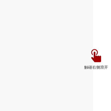
触碰右侧滑开