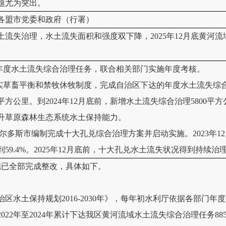
题尤为突出。
各盟市党委和政府（行署）
土流失治理，水土流失面积和强度双下降，2025年12月底黄河
。
达年度水土流失综合治理任务，联合相关部门实施年度考核。
实草畜平衡和禁牧休牧制度，完成自治区下达的年度水土流失综合治
0平方公里。到2024年12月底前，新增水土流失综合治理580
升草原森林生态系统水土保持能力。
，鄂尔多斯市编制完成十大孔兑综合治理方案并启动实施。2023年12
59.4%。2025年12月底前，十大孔兑水土流失状况得到持续治
施已全部完成整改，具体如下。
：
区水土保持规划2016-2030年》，每年初水利厅依据各部门
22年至2024年累计下达我区黄河流域水土流失综合治理任务8854.4