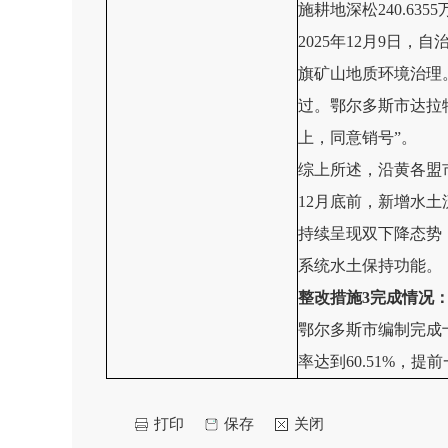
施耕地深松240.63
2025年12月9日
旗矿山地质环境治理
过。鄂尔多斯
市
达拉
上，同意销号”。
综上所述，沿黄各盟市
12月底前，新增水土
持续呈现双下降态势
系统水土保持功能。
整改措施
3完成
情况
鄂尔多斯市编制完成十
率达到60.51%，提
打印
保存
关闭