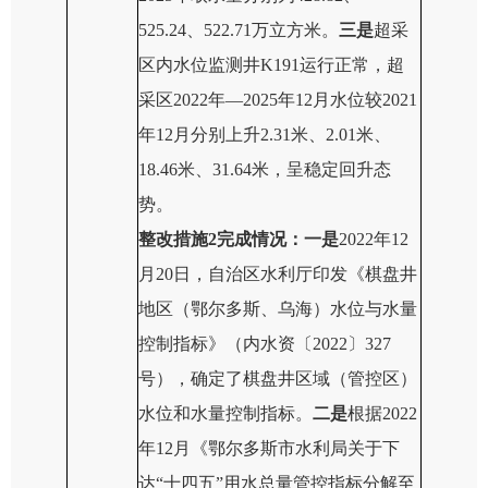
525.24、522.71万立方米。
三是
超采
区内水位监测井K191运行正常，超
采区2022年—2025年12月水位较2021
年12月分别上升2.31米、2.01米、
18.46米、31.64米
，呈稳定回升态
势
。
整改
措施
2完成
情况：一是
2022年12
月20日，自治区水利厅印发《棋盘井
地区（鄂尔多斯、乌海）水位与水量
控制指标》（内水资〔2022〕327
号），确定了棋盘井
区域（管控区）
水位和水量控制指标。
二是
根据2022
年12月《鄂尔多斯市
水利局
关于下
达“十四五”用水总量管控指标分解
至