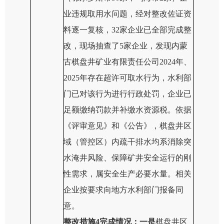
业违规取用水问题，经对整改佐证资
料逐一复核，
32
家企业已全部完成整
改，现场抽查了
5
家企业，发现内蒙
古棋盘井矿业有限责任公司2024年
、
2025年
存在超许可取水行为，水利部
门已对该行为进行行政处罚，企业已
足额缴纳罚款并补缴水资源税
。
依据
《评审意见》和
《公告》，棋盘井区
域（管控区）内疏干排水均系消除突
水淹井风险、保障矿井安全运行的刚
性需求，属安全生产必要水量。相关
企业按要求向地方水利部门报备同
意。
整改
措施
4完成
情况：一是
棋盘井
区