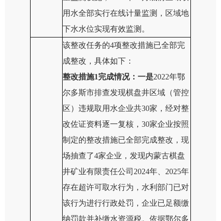
用水全部实行在线计量监测，区域地
下水水位实现有效监测。
该整改任务的4项整改措施已全部完
成整改
，具体如下：
整改
措施
1完成
情况：一是
2022年鄂
尔多斯市排查发现棋盘井区域
（管控
区）
违规取用水企业共30家，经对整
改佐证资料逐一复核，30家企业按照
制定的整改措施已全部完成整改，现
场抽查了
4
家企业，发现内蒙古棋盘
井矿业有限责任公司2024年
、
2025年
存在超许可取水行为，水利部门已对
该行为进行行政处罚，企业已足额缴
纳罚款并补缴水资源税。
依据鄂尔多