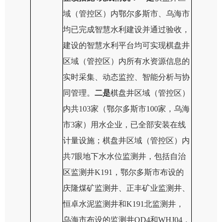
域（
管控区
）
内鄂尔多斯市、乌海市
均已完成智慧水利建设并通过验收，
建设的智慧水利平台均可实现
棋盘井
区域（
管控区
）
内所有水资源信息的
实时采集、动态监控、智能分析与协
同管理。
二是
棋盘井
区域（
管控区
）
内共103家（鄂尔多斯市100家，乌海
市3家）用水企业，已全部安装在线
计量设施；
棋盘井
区域（
管控区
）
内
共
7
眼地下水水位监测井，包括自治
区监测井K191
，
鄂尔多斯市布设的
庆隆煤矿监测井、正丰矿业监测井、
恒卓水泥监测井
和
K191北监测井
，
乌海市布设的监测井
O
D4
和WHJ04
，