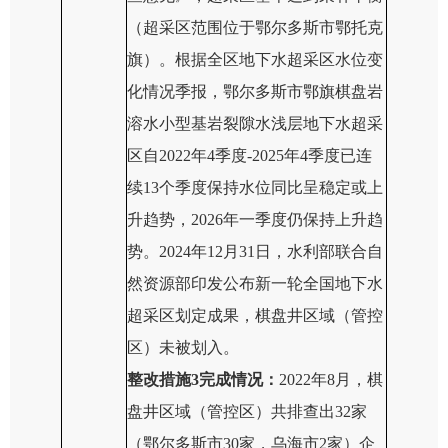
（超采区范围位于鄂尔多斯市鄂托克
旗）。
根据全区地下水超采区水位变
化情况季报，鄂尔多斯市鄂旗棋盘岩
溶水小型基岩裂隙水浅层地下水超采
区自2022年4季度-2025年4季度已连
续13个季度保持水位同比呈稳定或上
升趋势
，
2026年一季度仍保持上升趋
势
。
2024年12月31日，水利部联合自
然资源部印发公布新一轮全国地下水
超采区划定成果，
棋盘井
区域（
管控
区
）未被划入。
整改
措施
3完成
情况：
2022年8月，
棋
盘井
区域（
管控区
）
共排查出
32
家
（鄂尔多斯市30家，乌海市
2
家）企