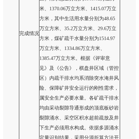
米
、1370.06
万立方米
、1415.07
万立
方米，其中生活用水量分别为48.65
万立方米、35.2万立方米、29.6万立
完成情况
方米，
煤矿疏干水量分别为1514.97
万立方米、1334.86万立方米、
1385.47万立方米。
根据《评审意
见》及《公告》，
棋盘井区域（管控
区）内疏干排水均系消除突水淹井风
险、保障矿井安全运行的刚性需求，
属安全生产必要水量。各矿疏干排水
均由采动裂隙导通形成的顶底板砂岩
裂隙涌水、采空区积水超前疏放及井
下生产必须用水构成。依据多源涌水
定量识别结果，采用分源折算方法开