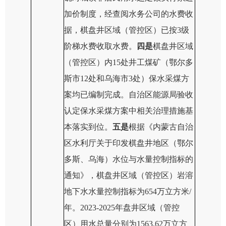
加价制度，经查阅水务公司的水费收
据，棋盘井区域
（管控区）
已按3级
阶梯水费收取水费。
四是
棋盘井
区域
（
管控区
）
内1
5
处井工煤矿
（鄂尔多
斯市
12处
和乌海市
3处
）
保水采煤方
案均已编制完成。
自治区能源局验收
认定
保水采煤方案中相关治理措施基
本落实到位。
五
是
根据《内蒙古自治
区水利厅关于印发
棋盘井地区（鄂尔
多斯、乌海）水位与水量控制指标
的
通知》，
棋盘井
区域（
管控区
）岩溶
地下水水量控制指标为654万立方米/
年。
2023
-
2025年盘井
区域（
管控
区
）用水总量分别为
1563.62
万立方