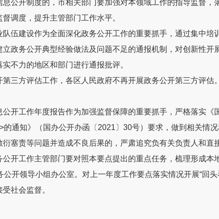
信息公开制度的，市相关部门要加强对本领域工作的指导监督，
监督调度，提升主管部门工作水平。
业队伍建设作为全面深化政务公开工作的重要抓手，通过
集中培
建立政务公开典型经验做法及问题不足的通报机制，对创新性开
落实不力的地区和部门进行通报批评。
开第三方评估工作，
各
区人民政府不
再
开展政务公开第三方评估
息公开工作年度报告作为加强监督保障的重要抓手，严格落实《
>
的通知》（国办公开办函〔
2021
〕
30
号）要求，做到相关情况
敷衍塞责等问题并造成不良后果的，严肃追究负有
关负责人
和直
务公开工作主管部门要对照本要点提出的重点任务，梳理形成本
务公开领导小组办公室。对上一年度工作要点落实情况开展
“
回头
接受社会监督。