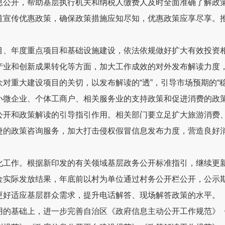
息公开，帮助基层执行机关和纳税人缴费人及时全面准确了解政
道宣传优惠政策，确保政策措施应知尽知，优惠政策应享尽享。
目、年度重点项目和基础设施建设，依法依规做好扩大有效投资
产业和创新成果转化等方面，加大工作成效的对外发布解读力度
众对重大建设项目的关切，以发布解读的
“
透
”
，引导市场预期的
“
小微企业、个体工商户、相关服务业的支持政策和促进消费的政
公开和政策解读的引导指引作用。相关部门要立足扩大旅游消费
捷的政策咨询服务，加大打击侵权假冒信息发布力度，营造良好
化工作。
根据新印发的有关领域基层政务公开标准指引，继续更
金实际发放结果，年底前以村为单位通过村务公开栏公开，公示
更好适应基层群众需求，提升电话解答、现场解答政策的水平。
用的基础上，进一步完善自治区《政府信息主动公开工作规范》