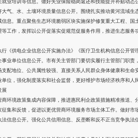
关就业培训等信息。做好失业保险
稳岗返还和技能提升补贴动态
好大气、水、土壤环境质量信息公开。围绕扎实推动黄河流域生
威信息。
重点聚焦生态环境脆弱区块实施保护修复重大工程、国
理等工作，发挥以公开促落实促规范促服务作用，推进生态服务
执行《供电企业信息公开实施办法》《医疗卫生机构信息公开管
企事业单位信息公开。市有关主管部门要切实履行主管部门职责
场支配地位、公共属性较强、直接关系人民群众身体健康和生命
业单位，强化制度落实和社会监督，更好维护市场经济秩序和人
发展
营商环境政策集成内容保障，推进惠民利企政策措施精准推送、
议征集和反馈，促进以更优营商环境服务市场主体工作。做好市
执法信息公开。强化公共
信用
信息、反垄断和反不正当竞争执法