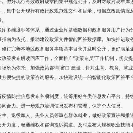
开。
做好现行有效政府规章的集中规范公开，及时对政府规章库
库，集中公开现行有效行政规范性文件和目录，根据立改废情况
量。
策库多维度标签体系，通过企业库基础数据和政务服务用户行为
事指南为依托，推动建设政策文件智能回答数据库。加快推进政
，修订完善本地区政务服务事项基本目录并及时公开，更好满足
大政策发布解读回应工作，全面推广
“
政策专员
”
工作机制，切实提
务场所为依托，加强政策咨询
“
窗口
”
建设，针对生育、教育、就业
供方便快捷的政策咨询服务。加快建设统一的智能化政策回答平
行疫情防控信息发布各项制度，统筹用好各类信息发布平台，持
协同合力。进一步规范流调信息发布和管理，保护个人信息。
业生、退役军人、失业人员等重点群体就业，做好政策宣讲和推
公开力度，畅通维权和咨询投诉渠道
。
及时发布大规模职业技能