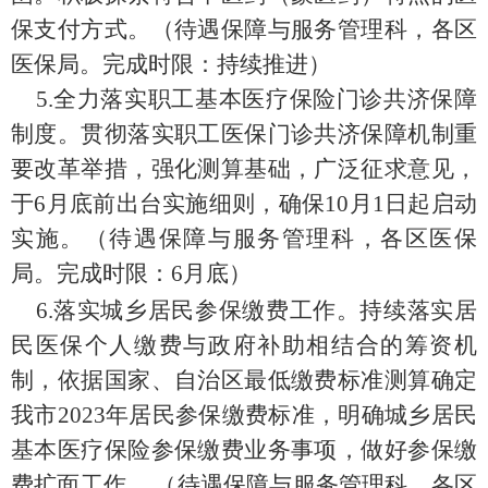
保支付方式。
（
待遇保障与服务管理科，各区
医保局
。完成时限：
持续推进
）
5.
全力落实职工基本医疗保险
门诊共济保障
制度
。
贯彻落实职工医保门诊共济保障机制重
要改革举措，强化测算基础，广泛征求意见，
于
6
月底前出台实施细则，确保
10
月
1
日起启动
实施。
（
待遇保障与服务管理科，各区医保
局
。完成时限：
6
月底
）
6.
落实城乡居民参保缴费工作
。
持续落实
居
民医保个人缴费与政府补助相结合的筹资机
制，
依据国家、自治区最低缴费标准测算确定
我市
2023
年居民参保缴费标准，
明确
城乡居民
基本医疗保险参保缴费
业务事项，做好参保缴
费扩面工作。
（
待遇保障与服务管理科，各区