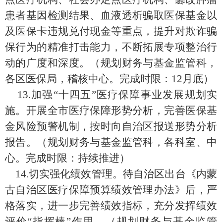
患者基因检测结果、血液透析骗取医保基金以
及医保卡违规兑付现金等重点，提升对欺诈骗
保行为的精准打击能力，不断拓展专项整治行
动的广度和深度。
（
规划财务与基金监管科，
各区医保局，稽核中心
。完成时限：
12
月底
）
1
3
.
加强“十四五”医疗保障事业发展规划实
施。开展全市医疗保障形势分析，完善医保基
金风险预警机制，
按时
向自治区报送形势分析
报告。
（
规划财务与基金监管科，各科室、中
心
。完成时限：
持续推进
）
1
4
.
切实强化绩效管理。待自治区出台《内蒙
古自治区医疗保障预算绩效管理办法》后，严
格落实，进一步完善绩效指标，充分发挥绩效
评价“指挥棒”作用。
（
规划财务与基金监管