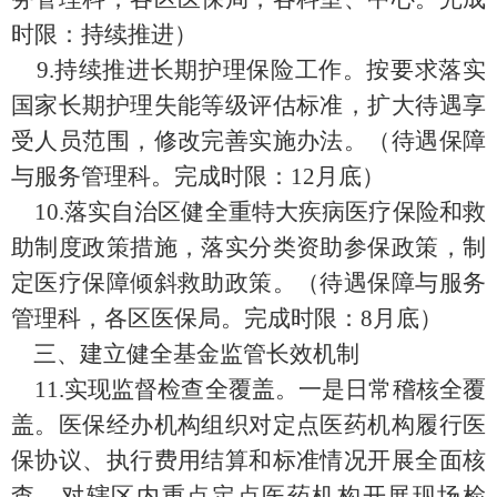
时限：
持续推进
）
9.
持续推进长期护理保险工作
。
按要求落实
国家
长期护理失能等级评
估
标准
，
扩大待遇享
受人员范围，修改完善实施办法。
（
待遇保障
与服务管理科
。完成时限：
12
月底
）
10.
落实自治区健全重特大疾病医疗保险和救
助制度政策措施，落实分类资助参保政策，制
定医疗保障倾斜救助政策。
（
待遇保障与服务
管理科，各区医保局
。完成时限：
8
月底
）
三、建立健全基金监管长效机制
1
1
.
实现监督检查全覆盖。一是日常稽核全覆
盖。医保经办机构组织对定点医药机构履行医
保协议、执行费用结算和标准情况开展全面核
查，对辖区内重点定点医药机构开展现场检