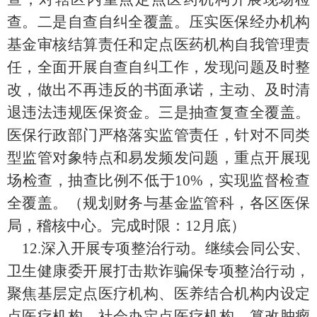
查。二是自查自纠全覆盖。压实医保经办机构
基金审核结算责任和定点医药机构自我管理责
任，全面开展自查自纠工作，发现问题及时整
改，做出不再违反的书面承诺，主动、及时清
退违法违规医保资金。三是抽查复查全覆盖。
医保行政部门严格落实监管责任，针对不同类
型监管对象特点和易发频发问题，重点开展现
场检查，抽查比例不低于
10%
，实现监督检查
全覆盖。
（
规划财务与基金监管科，各区医保
局，稽核中心
。完成时限：
12
月底
）
1
2.
深入开展专项整治行动。继续会同公安、
卫生健康委开展打击欺诈骗保专项整治行动，
聚焦基层定点医疗机构、医养结合机构内设定
点医疗机构、社会办定点医疗机构、篡改肿瘤