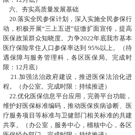
六、夯实高质量发展基础
20.
落实全民参保计划，深入实施全民参保行
动，积极
开展
“
三上五进
”
征缴扩面宣传，提高
医保政策群众知晓度
。
力争
2022
年
底
我市基本
医疗保险常住人口参保率达到
95%
以上
。（待
遇保障与服务管理科，各区医保局。完成时
限：
12
月底）
21.
加强法治政府建设，推进医保法治化进
程。（办公室。完成时限：持续推进）
22.
优化医保信息平台应用，
完
善平台功能，
维护好医保标准编码，推动医保疾病诊断、医
疗服务项目等标准与卫健部门相关标准的共建
共享。
（办公室，服务中心，稽核中心，
各
区
医保经
办
部门
。完成时限：持续推进）