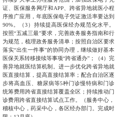
证、医保服务网厅和
APP
、跨省异地就医小程
序推广应用，年底医保电子凭证激活率要达到
90%
。
（
3
）
持续提高医保经办规范化水平
。
按照“五减三最
”
要求，完善
政务服务指南和行
为规范，
梳理
政务服
务清单
；
按照自治区要求
落实
“
出生一件事
”
的
协同办理，
继续做好基本
医保关系转移接续等事项“跨省通办”
；
（
4
）
完
善异地就医结算机制。进一步优化跨省异地就
医直接结算，提高直接结算率
；
配合自治区逐
步将高血压、糖尿病等
5
种门诊慢特病和门诊
统筹费用跨省直接结算覆盖全区
；
持续推动门
诊费用跨省直接结算试点工作。
（
服务中心
，
稽核中心
，
药采中心
，
各区经办部门
。
完成时
限：
12
月底
）