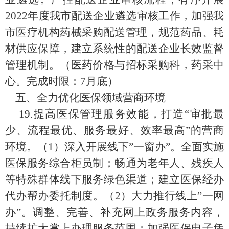
2022
年度我市配送企业遴选审核工作，加强我
市医疗机构药械采购配送管理，规范药品、耗
材供应保障，建立系统性的配送企业长效监督
管理机制。
（
医药价格与招标采购科，
药采中
心
。完成时限：
7
月底
）
五、
全力优化医保领域营商环境
19.
提高医保管理服务效能，
打造“审批最
少、流程最优、服务最好、效率最高”的营商
环境
。
（
1
）
深入开展线下”一窗办”
。
全面实施
医保服务综合柜员制；
畅通为老年人、残疾人
等特殊群体线下服务绿色渠道
；
建立医保经办
代办帮办委托制度
。
（
2
）
大力推行线上”一网
办”
。
调整、完善、补充网上政务服务内容
，
持续扩大掌上办理服务范围；
加强医保电子凭