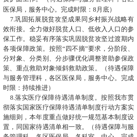
医保局，服务中心
。完成时限：
8
月底
）
7.
巩固拓展脱贫攻坚成果同
乡村振兴战略有
效
衔接。
全力做好脱贫人口
、低收入人口
的参
保工作。稳妥
有序
落实巩固脱贫攻坚过渡期内
各项保障政策。
按照
“
四不摘
”
要求，分阶段、
分对象、分类别、分步骤优化调整
资助参保
政
策
、
重点救助对象倾斜救助政策。
（
待遇保障
与服务管理科，各区医保局，服务中心
。完成
时限：
持续推进
）
8.
落实医疗保障待遇清单制度。按照
我市贯
彻落实国家
医疗保障待遇清单制度
行动方案实
施细则
，
本年度重点做好统一规范基本制度设
置，同国家待遇清单相一致。
（
待遇保障与服
务管理科，各区医保局，各科室、中心
。完成