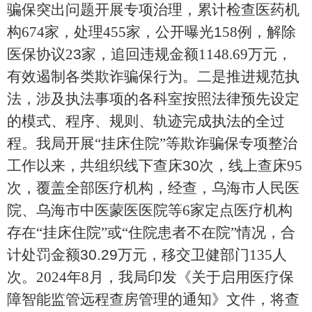
骗保突出问题
开展
专项治理，
累计
检查医药机
构
674
家，处理
455
家，公开曝光
1
58
例，
解除
医保协议
2
3
家，
追回违规金额
1148.69
万元
，
有效遏制各类欺诈骗保行为
。二是推进规范执
法，涉及执法事项的各科室按照法律预先设定
的模式、程序、规则、轨迹完成执法的全过
程。我局开展
“挂床住院”
等欺诈骗保专项整治
工作以来，共组织线下查床
30
次，线上查床
95
次，覆盖全部医疗机构，经查，乌海市人民医
院、乌海市中医蒙医医院等
6
家定点医疗机构
存在
“挂床住院”或“住院患者不在院”情
况，合
计处罚金额
30.29
万元，移交卫健部门
135
人
次。
2024
年
8
月，我局印发《关于启用医疗保
障智能监管远程查房管理的通知》文件，将查