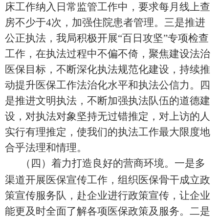
床工作纳入日常监管工作中，要求每月线上查
房不少于
4
次，加强住院患者管理。三是推进
公正执法，我局积极开展
“百日攻坚”
专项检查
工作，在执法过程中不偏不倚，聚焦建设法治
医保
目标，不断深化执法规范化建设，持续推
动提升
医保
工作法治化水平和执法公信力。四
是推进文明执法，不断加强执法队伍的道德建
设，对执法对象坚持无过错推定，对上访的人
实行有理推定，使我们的执法工作最大限度地
合乎法理和情理。
（
四
）着力打造良好的营商环境。
一是多
渠道开展医保宣传工作，
组织
医保骨干
成立政
策宣传服务队，赴
企业进行政策宣传，
让企业
能更及时全面了解各项医保政策及服务。二是