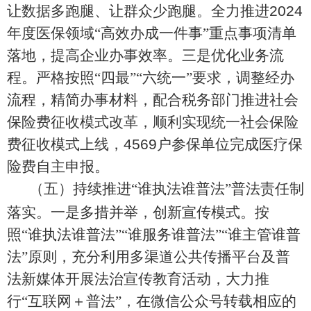
让数据多跑腿、让群众少跑腿。全力推进
2024
年度
医保领域
“高效办成一件事”重
点事项清单
落地，提高企业办事效率。三是优化业务流
程。严
格按照
“四最”“六统一”
要求，调整经办
流程，精简办事材料，
配合税务部门推进社会
保险费征收模式改革，顺利实现统一社会保险
费征收模式上线，
4569
户参保单位完成医疗保
险费自主申报。
（
五
）持续推进
“谁执法谁普法”普
法责任制
落实。
一是多措并举，创新宣传模式。按
照
“谁执法谁普法”“谁服务谁普法”“谁主管谁普
法”原则，充分利用多渠道公共传播平台及普
法新媒体开展法治宣传教育活动，大力推
行“互联网＋普法”
，在微信公众号转载相应的