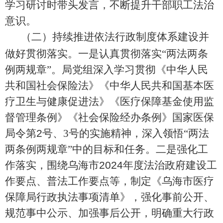
学习研讨时带头发言，不断提升干部职工法治
意识。
（二）
持续推进依法行政制度体系建设并
做好贯彻落实。
一是
认真贯彻落实
“两法两条
例两规章”
。
局党组深入学习贯彻《中华人民
共和国社会保险法》《中华人民共和国基本医
疗卫生与健康促进法》《医疗保障基金使用监
督管理条例》《社会保险经办条例》国家医保
局令第
2
号、
3
号的实施精神，深入领悟
“两法
两条例两规章”
中的目标和任务。
二是
强化工
作落实，
围绕乌海市
202
4
年度法治政府建设工
作要点、普法工作要点等，
制定《乌海市医疗
保障局行政执法事项清单》，强化事前公开、
规范事中公示、加强事后公开，明确重大行政