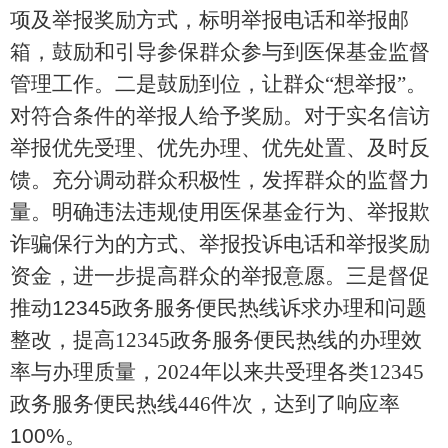
项及举报奖励方式，标明举报电话和举报邮
箱，鼓励和引导参保群众参与到医保基金监督
管理工作。二是鼓励到位，让群众
“想举报”
。
对符合条件的举报人给予奖励。对于实名信访
举报优先受理、优先办理、优先处置、及时反
馈。充分调动群众积极性，发挥群众的监督力
量。明确违法违规使用医保基金行为、举报欺
诈骗保行为的方式、举报投诉电话和举报奖励
资金，进一步提高群众的举报意愿。三是督促
推动
12345
政务服务便民热线诉求办理和问题
整改，提高
12345
政务服务便民热线的办理效
率与办理质量，
2024
年以来共受理各类
12345
政务服务便民热线
446
件次，达到了响应率
100%
。