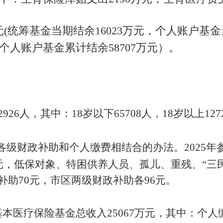
(统筹基金当期结余16023万元，个人账户基金当期
，个人账户基金累计结余58707万元）。
2926
人，其中：
18
岁以下
65708
人，
18
岁以上
127
各级财政补助和个人缴费相结合的办法。
202
5
年
元，低保对象、特困供养人员、孤儿、
重残、
“三
补助
70
元，市区两级财政补助各
96
元
。
基本医疗保险基金总收入
25067
万元，其中：个人