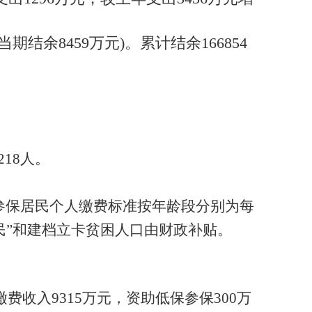
结余8459万元)。累计结余166854
218
人。
参保居民个人缴费标准按年龄段分别为每
民”和建档立卡贫困人口由财政补贴。
缴费收入
9315
万元，资助低保参保
300
万