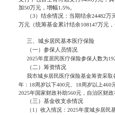
加50万元，增幅1.5%。
（3）结余情况：当期结余24482万元
万元（统筹基金累计结余108147万元
三、城乡居民基本医疗保险
（一）参保人员情况
202
5
年
度居民医疗保险参保人数为
19
（二）筹资情况
我市城乡居民医疗保险基金筹资采取
年：
18
周岁以下
400
元、
18
周岁以上
460
202
5
年
国家
财政补助
560
元，
自治区财政
（三）基金收支余情况
（
1
）收入情况：
2025
年度城乡居民