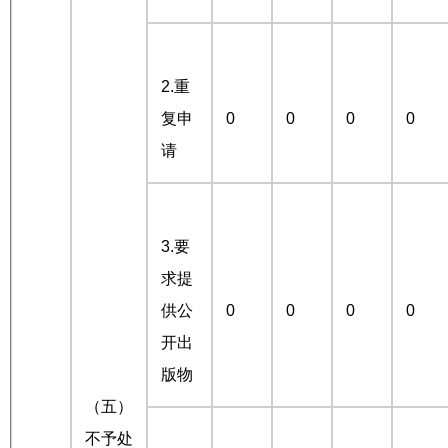
2.重
复申
0
0
0
0
请
3.要
求提
供公
0
0
0
0
开出
版物
（五）
不予处