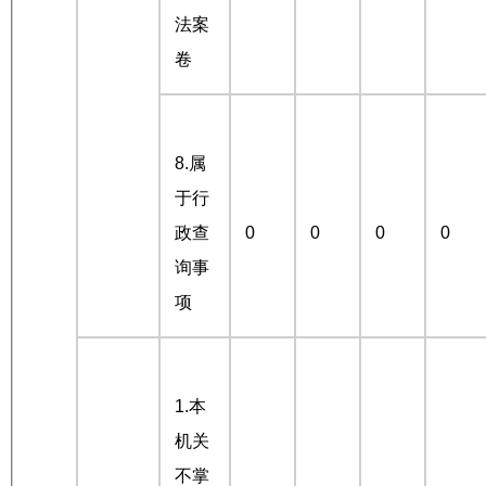
法案
卷
8.属
于行
政查
0
0
0
0
询事
项
1.本
机关
不掌