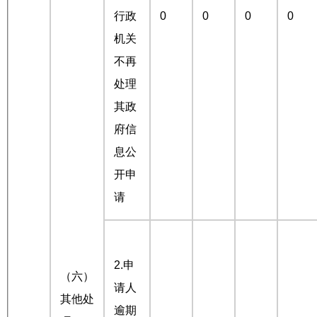
行政
0
0
0
0
机关
不再
处理
其政
府信
息公
开申
请
2.申
（六）
请人
其他处
逾期