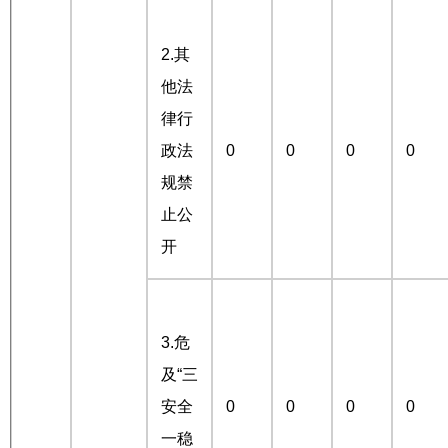
2.其
他法
律行
政法
0
0
0
0
规禁
止公
开
3.危
及“三
安全
0
0
0
0
一稳