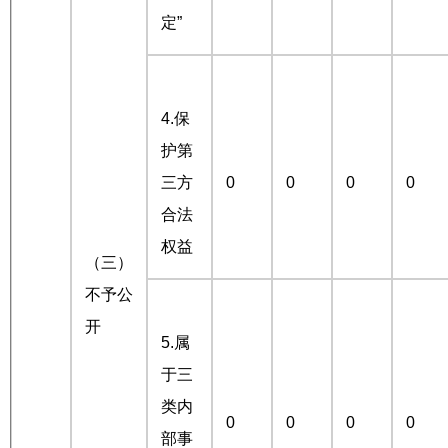
定”
4.保
护第
三方
0
0
0
0
合法
权益
（三）
不予公
开
5.属
于三
类内
0
0
0
0
部事