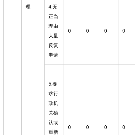
理
4.无
正当
理由
0
0
0
0
大量
反复
申请
5.要
求行
政机
关确
认或
0
0
0
0
重新