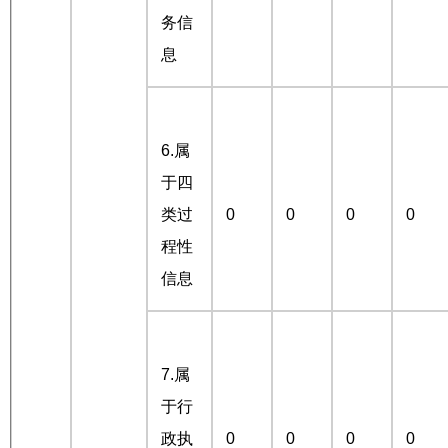
务信
息
6.属
于四
类过
0
0
0
0
程性
信息
7.属
于行
政执
0
0
0
0