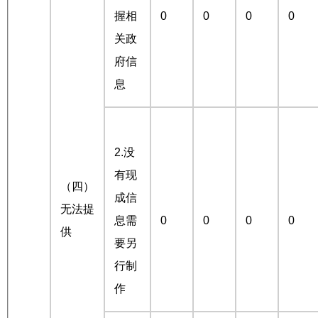
握相
0
0
0
0
关政
府信
息
2.没
有现
（四）
成信
无法提
息需
0
0
0
0
供
要另
行制
作