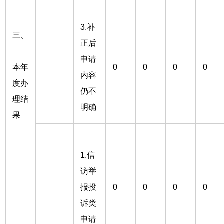
3.补
三、
正后
申请
本年
0
0
0
0
内容
度办
仍不
理结
明确
果
1.信
访举
报投
0
0
0
0
诉类
申请