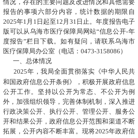
情况，存在的主要问题及改进情况和其他需要
报告的事项六部分内容，统计数据的期限自
202
5
年
1
月
1
日起至
12
月
31
日止。年度报告电子
版可以从乌海市医疗保障局网站
“
信息公开
-
年
度报告
”
栏目下载。如有疑问，请联系乌海市
医疗保障局办公室（电话：
0473-3158086
）
一、
总体情况
2025
年，我局全面贯彻落实《中华人民共
和国政府信息公开条例》，积极开展政府信息
公开工作。坚持以公开为常态、不公开为例
外，加强组织领导，完善体制机制，深入推进
行政决策公开、执行公开、管理公开、服务公
开和结果公开，政府信息公开范围和渠道不断
拓展，公开内容不断丰富。现将
2025
年政府信