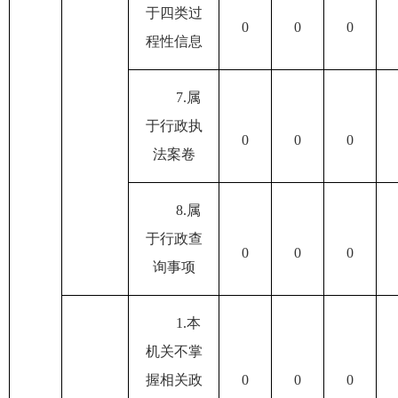
于四类过
0
0
0
程性信息
7.
属
于行政执
0
0
0
法案卷
8.
属
于行政查
0
0
0
询事项
1.
本
机关不掌
握相关政
0
0
0