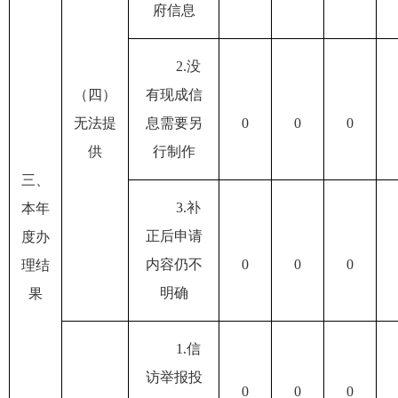
府信息
2.
没
（四）
有现成信
无法提
息需要另
0
0
0
供
行制作
三、
3.
补
本年
正后申请
度办
内容仍不
0
0
0
理结
明确
果
1.
信
访举报投
0
0
0