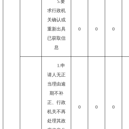
5.
要
求行政机
关确认或
重新出具
0
0
0
已获取信
息
1.
申
请人无正
当理由逾
期不补
正、行政
0
0
0
机关不再
处理其政