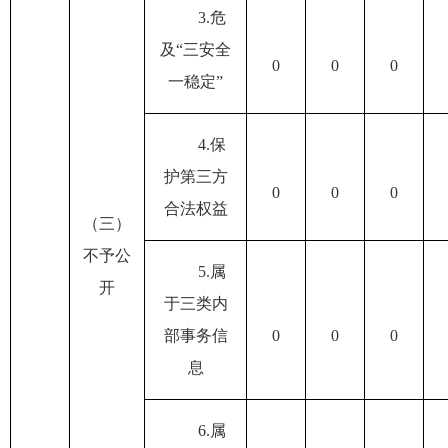
3.
危
及
“
三安全
0
0
0
一稳定
”
4.
保
护第三方
0
0
0
合法权益
（三）
不予公
5.
属
开
于三类内
部事务信
0
0
0
息
6.
属