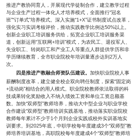
推进产教协同育人，开展现代学徒制合作，建立教学过程
与企业生产过程一体化人才培养模式，全面推行“冠名
班”“订单式”培养模式。深入实施“1+X”证书制度试点改革，
强化实习实训考核评价，推动实践教学比例达50%以上。
创新企业职工培训服务供给，拓宽企业职工培训服务渠
道，创新运用“互联网+培训”模式，为农民工、退役军人、
失业职工、转岗职工和产业工人等重点人群提供学历和非
学历继续教育，全市职业院校年培训量逐步达到2万人
次。
四是推进产教融合师资队伍建设。
加快职业院校人事
薪酬制度改革，建立健全校企双向聘任制度，探索“固定岗
+流动岗”相结合的用人模式。职业院校教师依法取得的科
技成果转化奖励收入不纳入绩效工资和单位工资总额基
数。加快“双师型”教师培养，推动大中型企业与职业学校
合作建设“双师型”教师培训实践基地，推动落实职业院校
教师每年累计不少于1个月到企业实践或校外实训基地实
训要求。到2025年底，中职学校每年度建成3个“双师型”教
师培养培训基地，高职院校每年度建成4个“双师型”教师培