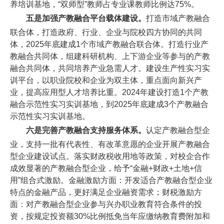
养培训基地，“双师型”教师占专业课教师比例达75%。
五是加强产教融合平台载体建设。
打造市域产教融合
联合体，打造政府、行业、企业与院校四方协同的共同
体，2025年底建成1个市域产教融合联合体。打造行业产
教融合共同体，组建科研机构、上下游企业等参与的产教
融合共同体，共同培养产业急需人才。建设生产性实习实
训平台，以职业院校和企业为双主体，重点面向新兴产
业，提高应用型人才培养比重。2024年建设打造1个产教
融合示范性实习实训基地，到2025年底建成3个产教融合
示范性实习实训基地。
六是完善产教融合支持服务体系。
认定产教融合型企
业，支持一批有代表性、有改革意愿的企业开展产教融合
型企业建设试点。落实财政税收用地等政策，对校企合作
成效显著的产教融合型企业，给予“金融+财政+土地+信
用”组合式激励。金融激励方面：开发适合产教融合型企业
特点的金融产品，更好满足企业融资需求；财税激励方
面：对产教融合型企业参与兴办职业教育符合条件的投
资，按规定投资额30%比例抵免当年应缴纳教育费附加和