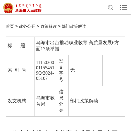
>
>
>
首页
政务公开
政策解读
部门政策解读
乌海市出台推动职业教育 高质量发展6方
标 题
面17条举措
发
11150300
文
01155451
索 引 号
无
9Q/2024-
字
05107
号
信
乌海市教
息
发文机构
部门政策解读
育局
分
类