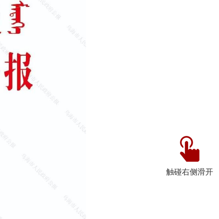
触碰右侧滑开