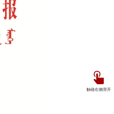
触碰右侧滑开