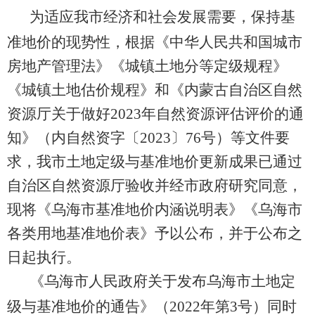
为适应我市经济
和
社会发展需要，保持基
准地价的现势性，根据《中华人民共和国城市
房地产管理
法》《城镇土地分等定级规程》
《城镇土地估价规程》和
《内蒙古自治区自然
资源厅关于做好
2023
年自然资源评估评价的
通
知》（内自然资字
〔
2023
〕
76
号）
等文件要
求，我市土地定级与基准地价更新
成果
已通过
自治区自然资源厅验收
并经市政府研究同意
，
现
将《
乌海
市基准地价内涵说明表》《
乌海
市
各类用地基准地价表》
予以公布
，
并于
公布之
日起
执行
。
《乌海市人民政府关于发布乌海市土地定
级与基准地价的通告》
（
20
22
年第
3
号
）
同时