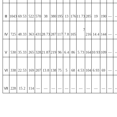
Ⅲ
1043
69
.
53
522
570
38
380
195
13
176
11
.
73
285
19
190
—
7
Ⅳ
725
48
.
33
363
431
28
.
73
287
117
7
.
8
105
216
14
.
4
144
—
Ⅴ
530
35
.
33
265
328
21
.
87
219
96
6
.
4
86
5
.
73
164
10
.
93
109
—
Ⅵ
338
22
.
53
169
207
13
.
8
138
75
5
68
4
.
53
104
6
.
93
69
—
Ⅶ
228
15
.
2
114
—
—
—
—
—
—
—
—
—
—
—