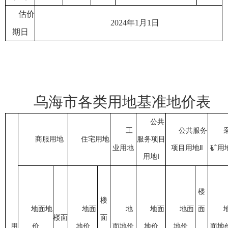
估价
20
24
年
1
月
1
日
期日
乌海
市各类用地基准地价表
公共
工
公共服务
商服
用地
住宅
用地
服务
项目
业
用地
项目
用地Ⅱ
矿用
用地Ⅰ
楼
楼
地面地
地面
地
地面
地面
面
楼面
面
用
价
地价
面地价
地价
地价
面地