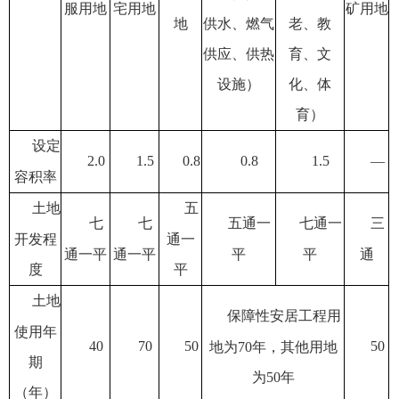
服
用地
宅
用地
矿用地
地
供水、燃气
老、教
供应、供热
育、文
设施）
化、体
育）
设定
2
.
0
1
.
5
0
.
8
0
.
8
1
.
5
—
容积率
土地
五
七
七
五通一
七通一
三
开发程
通一
通一平
通一平
平
平
通
度
平
土地
保障性安居工程用
使用年
40
70
50
50
地为
70
年，其他用地
期
为
50
年
（年）