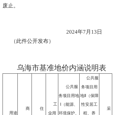
废止。
2024
年
7
月
13
日
（此件公开发布）
乌海
市基准地价内涵说明表
公共服
公共服
务项目用
务项目用地
地Ⅱ（保障
工
Ⅰ（能源、
性安居工
商
住
采
用途
业
用
环境保护、
程、养