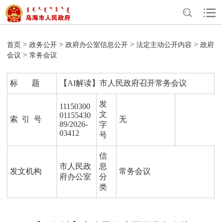
>
>
>
>
首页
政务公开
政府办公室信息公开
法定主动公开内容
政府
>
会议
常务会议
标 题
【AI解读】市人民政府召开常务会议
发
11150300
文
01155430
索 引 号
无
89/2026-
字
03412
号
信
市人民政
息
发文机构
常务会议
府办公室
分
类