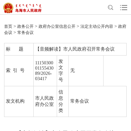
>
>
>
>
首页
政务公开
政府办公室信息公开
法定主动公开内容
政府
>
会议
常务会议
标 题
【音频解读】市人民政府召开常务会议
发
11150300
文
01155430
索 引 号
无
89/2026-
字
03417
号
信
市人民政
息
发文机构
常务会议
府办公室
分
类