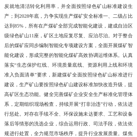
炭就地清洁转化利用率，并全面按照绿色矿山标准建设生
产
；
到
2028
年底，力争实现生产煤矿安全标准一、二级占比
达到
85%
，所有在产煤矿全部完成智能化建设，建成自治区
级绿色矿山
11
座，矿区土地应复尽复、应治尽治。对于整合
后的煤矿应同步编制智能化专项建设方案，全面开展煤矿智
能化建设，形成完整的智能化煤矿高效协调运维体系。认真
落
实“生态保护红线、环境质量底线、资源利用上线和环境
准入负面清单”要
求，新建煤矿全面按照绿色矿山标准进行
建设，生产矿山要按照绿色矿山建设标准加快改造升级，提
高矿区生态功能。健全完善煤矿企业安全生产标准化管理体
系，定期组织现场检查，持续
开展“打非治违”行
动，依法进
行惩处。对存在手续不全、环保设施未达要求、工艺和设备
落后等情形的洗选企业，综合运用行政、司法手段，依法依
规进行处置，全力规范市场秩序，提升行业发展质量。煤焦