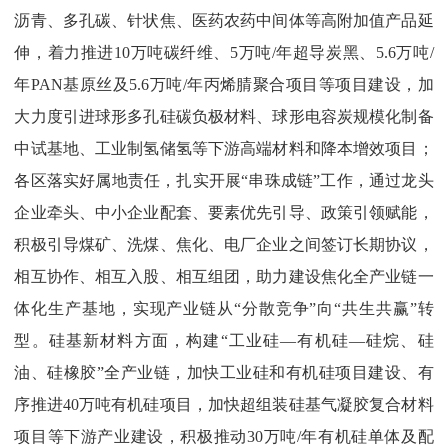
沥青、多孔碳、针状焦、医药农药中间体等高附加值产品延
伸，着力推进
10
万吨碳纤维、
5
万吨
/
年超导炭黑、
5.6
万吨
/
年
PAN
基原丝及
5.6
万吨
/
年丙烯腈聚合项目等项目建设，加
大力度引进球形多孔硅碳负极材料、球形电容炭规模化制备
中试基地、工业制氢储氢等下游高端材料和降本增效项目；
各区落实好属地责任，扎实开
展“串珠成链”工
作，通过龙头
企业牵头、中小企业配套、要素优先引导、政策引领赋能，
积极引导煤矿、洗煤、焦化、电厂企业之间签订
长期协议，
相互协作、相互入股、相互组团，助力建设焦化全产业链一
体化生产基地，实现产业链从
“分散竞争”向“共生共赢”转
型。硅基新材料方面，构
建“工业硅
—
有机硅
—
硅烷、硅
油、硅橡胶”全产
业链，加快工业硅和有机硅项目建设、有
序推进
40
万吨有机硅项目，加快超组装硅基气凝胶复合材料
项目等下游产业建设，积极推动
30
万吨
/
年有机硅单体及配