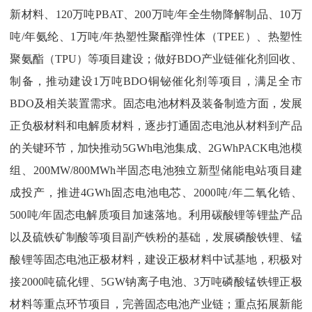
新材料、
120
万吨
PBAT
、
200
万吨
/
年全生物降解制品、
10
万
吨
/
年氨纶、
1
万吨
/
年热塑性聚酯弹性体（
TPEE
）、热塑性
聚氨酯（
TPU
）等项目建设；做好
BDO
产业链催化剂回收、
制备，推动建设
1
万吨
BDO
铜铋催化剂等项目，满足全市
BDO
及相关装置需求。固态电池材料及装备制造方面，发展
正负极材料和电解质材料，逐步打通固态电池从材料到产品
的关键环节，加快推动
5GWh
电池集成、
2GWhPACK
电池模
组、
200MW/800MWh
半固态电池独立新型储能电站项目建
成投产，推进
4GWh
固态电池电芯、
2000
吨
/
年二氧化锆、
500
吨
/
年固态电解质项目加速落地。利用碳酸锂等锂盐产品
以及硫铁矿制酸等项目副产铁粉的基础，发展磷酸铁锂、锰
酸锂等固态电池正极材料，建设正极材料中试基地，积极对
接
2000
吨硫化锂、
5GW
钠离子电池、
3
万吨磷酸锰铁锂正极
材料等重点环节项目，完善固态电池产业链；重点拓展新能