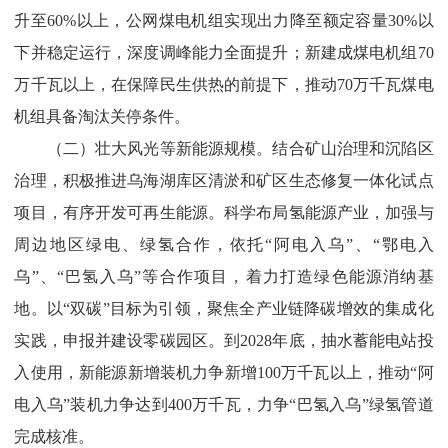
升至
60%
以上，公网煤电机组实现出力降至额定容量
30%
以
下并稳定运行，深度调峰能力全面提升；新建成煤电机组
70
万千瓦以上，在保障民生供热的前提下，推动
70
万千瓦煤电
机组具备淘汰关停条件。
（二）壮大风光等新能源规模。
结合矿山治理和沉陷区
治理，积极推进乌海湖库区清淤和矿区生态修复一体化试点
项目，有序开发可再生能源。科学布局氢能源产业，加强与
周边地区绿电、绿氢合作，
依
托
“
阿电入乌
”、“
鄂电入
乌
”、“
巴氢入乌
”
等
合作项目，
着力打造绿色能源消纳基
地。
以“双碳”目
标为引领，聚焦全产业链降碳增效的集成化
实践，申报并建设零碳园区。到
2028
年底，抽水蓄能电站投
入使用，新能源新增装机力争新增
100
万千瓦以上，推
动“阿
电入乌”装
机力争达到
400
万千瓦，力
争“巴氢入乌”绿氢
管道
完成核准。