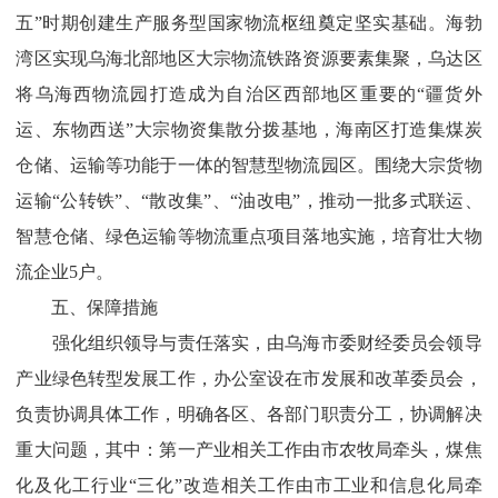
五”时期
创建生产服务型国家物流枢纽奠定坚实基础。海勃
湾区实现乌海北部地区大宗物流铁路资源要素集聚，乌达区
将乌海西物流园打造成为自治区
西部地区重
要的“疆货外
运、东物西送”大宗
物资集散分拨基地，海南区打造集煤炭
仓储、运输等功能于一体的智慧型物流园区。围绕大宗货物
运
输“公转铁”
、
“散改集”
、
“油改电”
，推动一批多式联运、
智慧
仓储、绿色运输等物流重点项目落地实施，培育壮大物
流企业
5
户。
五、保障措施
强化组织领导与责任落实，由乌海市委财经
委员会
领导
产业绿色转型发展工作，办公室设在市发展
和改革委员会
，
负责协调具体工作，明确各区、各部门职责分工，协调解决
重大问题，其中：第一产业相关工作由市农牧局牵头
，
煤焦
化及化工行业“三化”改造相关工作由市工业和信息化局牵