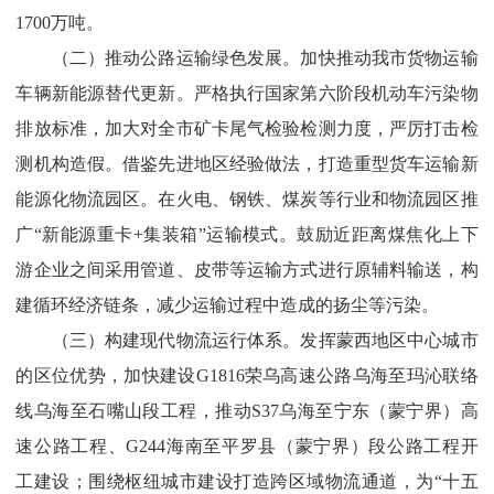
1700
万吨。
（二）推动公路运输绿色发展。
加快推动我市货物运输
车辆新能源替代更新。严格执行国家第六阶段机动车污染物
排放标准，加大对全市矿卡尾气检验检测力度，严厉打击检
测机构造假。借鉴先进地区经验做法，打造重型货车运输新
能源化物流园区。在火
电、钢铁、煤炭等行业和物流园区推
广“新能源重卡
+
集装箱”
运输模式。鼓励近距离煤焦化上下
游企业之间采用管道、皮带等运输方式进行原辅料输送，构
建循环经济链条，减少运输过程中造成的扬尘等污染。
（三）构建现代物流运行体系。
发挥蒙西地区中心城市
的区位优势，加快建设
G1816
荣乌高速公路乌海至玛沁联络
线乌海至石嘴山段工程，推动
S37
乌海至宁东
（蒙宁界）
高
速公路工程、
G244
海南至平罗县
（蒙宁界）
段公路工程开
工建设；围绕枢纽城市建设打造跨区域物流通道，
为“十五