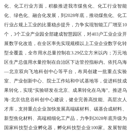
化、化工行业方面，积极推进
我
市煤焦化、化工行业智能
化、绿色化、融合化发展，到
2028
年底，推动煤焦化、化工
行业占规上工业的比重稳步提升，力争实现智能工厂增至
10
个，
3
个工业产业园全部建成智慧园区，对
403
户工业企业开
展数字化改造，在全区率先实现
规模以上工业企业数字化转
型全覆盖，
全市用水总量控制在
3.29
亿立方米以内；万元地
区生产总值用水量控制在自治区下达管控指标内。
依托乌海
—
北京双向飞地科创中心等平台，布局创建一批重点实验
室、产业创新中心、院士工作站和中试基地等，
促进科技成
果转化，
实
现
“实验研发在北京、成果转化在乌海”
。推进乌
海
·
北京信息谷科创中心建设，
健全完善高技能、高层次人
才库，
支持重点企业加快发展高端碳材料、碳基合成材料、
新型焦化材料、高端精细化工产品，
力争到
2028
年底升级为
国家科技型企业孵化器，孵化科技型企业
100
家。
发展智能