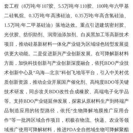
套工程（
8
万吨
/
年
107
胶、
5.5
万吨
/
年
110
胶、
100
吨
/
年六甲基
二硅氧烷、
0.3
万吨
/
年高沸硅油、
0.35
万吨
/
年高含氢硅油、
1.5
万吨
/
年二甲基硅油）落地达效。重点引进建筑密封胶、
光伏胶、纺织助剂、润滑油添加剂、白炭黑加工等高新技术
项目，推动硅基新材料一体化产业链为区域绿色转型发展提
供更大动能。
二是
促进新兴产业创新发展
。
在可降解新材料
方面，加快科技创新与产业创新深度融合，依托
BDO
产业技
术创新中心
及“乌海
—
北京”科创
飞地等平台，
引入
中关村优
质创新资源，推动企业开展国产催化剂、高纯度
BDO
等关键
技术研发，同步攻关
BDO
改性合成橡胶、高端电子化学品
等。支持
BDO
产业链延伸发展，探索从原材料生产到终端产
品制造应用的转型路径，依
托“生物降解地膜推广应用合
作”等一
批跨区域合作项目，积极在物流、快递、农业等领
域推广使用可降解材料，推进
PDA
全自然域生物可降解聚酯