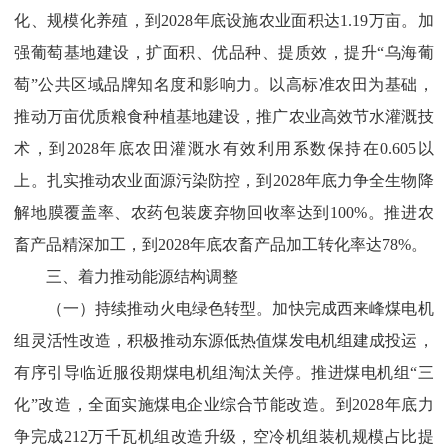
化、规模化养殖，到
2028
年底设施农业面积达
1.19
万亩。加
强葡萄基地建设，扩面积、优品种、提质效，提
升“乌海葡
萄”公
共区域品牌知名度和影响力。以高标准农田为基础，
推动万亩优质粮食种植基地建设，推广农业高效节水灌溉技
术，
到
202
8
年底农田灌溉水有效利用系数保持在
0.605
以
上。
扎实推动农业面源污染防控，到
2028
年底力争全生物降
解地膜覆盖率、农药包装废弃物回收率达到
100%
。推进农
畜产品精深加工，到
2028
年
底农畜产品加工转化率达
78%
。
三、着力推动能源结构调整
（一）持续推动火电绿色转型。
加快完成西来峰煤电机
组灵活性改造，积极推动东源低热值煤发电机组建成投运，
有序引导临近服役期煤电机组淘汰关停。推进煤电机
组“三
化”改
造，全面实施煤电企业综合节能改造。到
2028
年底力
争完成
212
万千瓦机组改造升级，空冷机组装机规模占比提