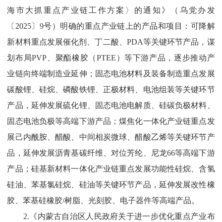
海市大抓重点产业链工作方案
〉
的
通知》
（乌党办发
〔
2025
〕
9
号）
明确的重点产业链上的产品和项目：可降解
新材料重点发展催化剂、丁二酸、
PDA
等关键环节产品，谋
划布局
PVP
、聚酯橡胶
（
PTEE
）
等下游产品，逐步推动产
业链向终端制造业延伸；固态电池材料及装备制造重点发展
碳酸锂、硅烷、磷酸铁锂、正极材料、电池组装等关键环节
产品，延伸发展硫化锂、固态电池电解质、硅碳负极材料、
固态电池负极等高端下游产品；煤焦化一体化产业链重点发
展己内酰胺、醋酸、中间相炭微球、醋酸乙烯等关键环节产
品，延伸发展沥青基碳纤维、对位芳纶、尼龙
66
等高端下游
产品；硅基新材料一体化产业链重点发展功能性硅烷、含氢
硅油、苯基氯硅烷、硅油等关键环节产品，延伸发展改性橡
胶、苯基硅橡胶
/
树脂、光刻胶、电子器件等高端产品。
2.
《内蒙古自治区人民政府关于进一步优化重点产业布