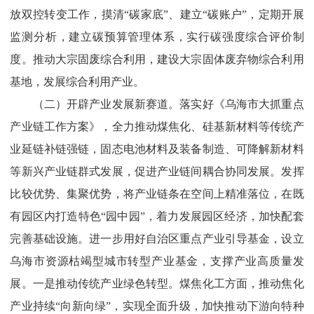
放双控转变工作，摸
清“碳家底”、建立“碳账户”
，定期开展
监测分析，建立碳预算管理体系，实行碳强度综合评价制
度。推动大宗固废综合利用，建设大宗固体废弃物综合利用
基地，发展综合利用产业。
（二）开辟产业发展新赛道。
落实
好
《乌海市大抓重点
产业链工作方案》，全力推动煤焦化、硅基新材料等传统产
业延链补链强链，固态电池材料及装备制造、可降解新材料
等新兴产业链群式发展，促进产业链间耦合协同发展。发挥
比较优势、集聚优势，将产业链条在空间上精准落位，在既
有园区内打造
特色“园中园”
，着力发展园区经济，加快配套
完善基础设施。进一步用好自治区重点产业引导基金，设立
乌海市资源枯竭型城市转型产业基金，支撑产业高质量发
展。
一是
推动传统产业绿色转型
。
煤焦化工方面，推动焦化
产业
持续“向新向绿”
，实现全面升级，加快推动下游向特种