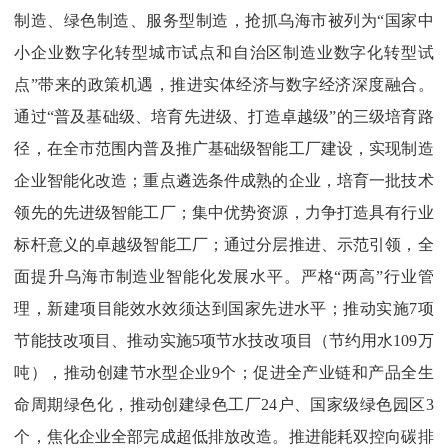
制造、绿色制造、服务型制造，
抢抓乌海市被列
为“国家中
小企业数字化转型城市试点和自治区制造业数字化转型试
点”带来的
政策机遇，推进实体经济与数字经济深度融合。
通
过“普及基础级、培育先进级、打造卓越级”的
三级培育路
径，在全市范围内普及推广基础级智能工厂建设，实现制造
企业智能化改造；重点遴选条件成熟的企业，培育一批技术
领先的先进级智能工厂；集中优势资源，力争打造具有行业
标杆意义的卓越级智能工厂；通过分层推进、示范引领，全
面提升乌海市制造业智能化发展水平。严
格“两高”行业
管
理，新建项目能效水效须达
到
国家先进水平；推动实施
7
项
节能技改项目、推动实施
5
项节水技改项目（节约用水
109
万
吨
），推动创建节水型企业
9
个
；促进全产业链和产品全生
命周期绿色化
，推动创建绿色工厂
24
户、国家级绿色园区
3
个，焦化企业全部完成超低排放改造
。推进能耗双控向碳排