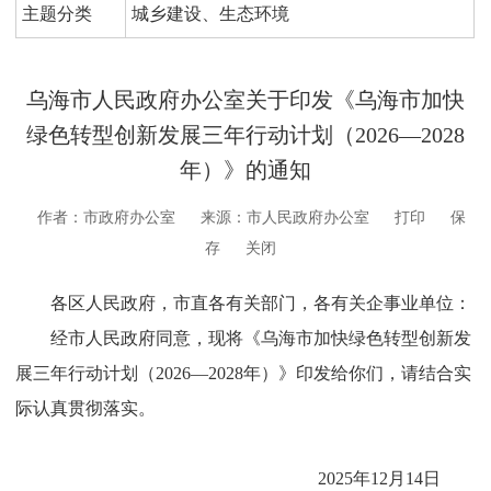
主题分类
城乡建设、生态环境
乌海市人民政府办公室关于印发《乌海市加快
绿色转型创新发展三年行动计划（2026—2028
年）》的通知
作者：市政府办公室
来源：市人民政府办公室
打印
保
存
关闭
各区
人民政府，市
直
各
有关
部门，各
有关
企事业单位
：
经市人民政府同意
，现将
《
乌海市加快绿色转型创新发
展三年行动计划（
2026
—
2028
年）
》印发给你们，请结合实
际认真贯彻
落实
。
202
5
年
12
月
14
日