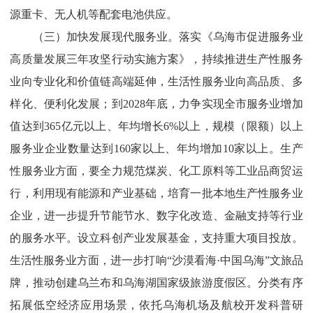
源重卡、无人机等配套电池供应。
（三）加快发展现代服务业。
落实《
乌海市促进服务业
高质量发展三年攻坚行动实施方案
》，持续推进生产性服务
业向专业化和价值链高端延伸，生活性服务业向高品质、多
样化、便利化发展；
到
2028
年
底
，
力争实现
全市服务业增加
值达到
365
亿元以上、
年均增长
6
%
以上
，
规模
（
限额
）
以上
服务业企业数量
达到
160
家以上、年均增加
10
家
以上。
生产
性服务业方面，要全力规范煤炭、化工原料等工业品商贸运
行，利用现有能源和产业基础，培育一批本地生产性服务业
企业，进一步提升节能节水、数字化改造、金融支持等行业
的服务水平。
设立
科创产业发展
基金，
支持重大项目投放。
生活性服务业方面，进一步打
响“沙漠看海·中国乌海”文旅
品
牌，推动创建乌兰布和乌海湖国家级旅游度假区。分类有序
拓展低空经济应用场景，依托乌海机场及航校开发科普研