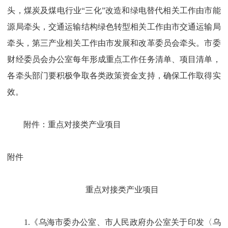
头
，
煤炭及煤电行业“三化”改造和绿电替代相关工作由市能
源局牵头
，
交通运输结构绿色转型相关工作
由市交通运输局
牵头
，
第三产业相关工作由市
发展和改革委员会
牵头
。市委
财经委员会办公室
每年形成重点工作任务清单、项目清单，
各牵头部门要
积极争取各类政策资金支持，确保
工作
取得实
效。
附件：
重点对接类产业项目
附件
重点对接类
产业
项目
1.
《乌海市委办公室、市人民政府办公室关于印
发
〈
乌