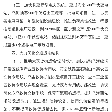
（三）加快构建新型电力系统。
建成海南
500
千伏变电
站、乌海抽蓄
500
千伏送出工程等一批电网项目，进一步完
善电网网架。加强储能设施建设，推进负荷柔性改造，积极
推动虚拟电厂建设。到
2028
年底，至少新投产
1
座
500
千伏变
电站、
1
座
110
千伏变电站，储能规模达到
45
万千瓦以上，建
成至少
1
个虚拟电厂示范项目。
四、大力优化交通运输结构
（一）推动大宗货物运输“公转铁”。
加快推动乌海经济
开发区低碳产业园铁路专用线、黄公铁路至石嘴山市惠农区
铁路专用线、乌吉铁路扩能改造项目开工建设，全市工业园
区铁路专用线实现全覆盖，
支持既有专用线扩能改造，
协调
简化东乌铁路交接手
续，保障车流顺畅运行。提升乌海西站
场站发运能力
，通过
增加装卸设备、使用集装箱运输等措
施，
不断提高铁路货运量占比，到
2028
年底预
计新增运力