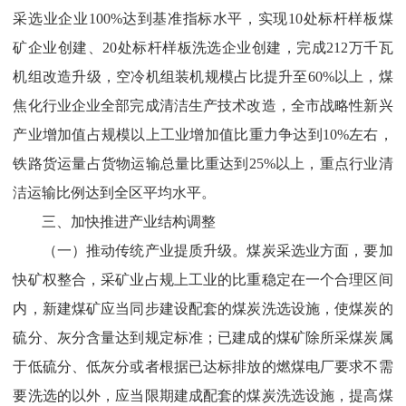
采选业企业
100%
达到基准指标水平，
实现
10
处标杆样板煤
矿企业创建
、
20
处标杆样板
洗选
企业创建
，
完成
212
万千瓦
机组改造升级，空冷机组装机规模占比提升至
60%
以上，
煤
焦化行业企业
全部完成
清洁生产技术改造，
全市战略性新兴
产业增加值占规模以上工业增加值比重力争达到
10%
左右，
铁路货运量占货物运输总
量比重达到
25%
以上，重点行业清
洁运输比例达到全区平均水平。
三
、加快推进产业结构调整
（一）推动传统产业提质升级。
煤炭采选业方面，要加
快矿权整合，采矿业占规上工业的比重稳定在一个合理区间
内，
新建煤矿应当同步建设配套的煤炭洗选设施，使煤炭的
硫分、灰分含量达到规定标准；已建成的煤矿除所采煤炭属
于低硫分、低灰分或者根据已达标排放的燃煤电厂要求不需
要洗选的以外，应当限期建成配套的煤炭洗选设施，
提高煤