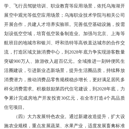
学、飞行员驾驶培训、职业教育等应用场景，依托乌海湖开
展空中观光等低空应用场景；乌海职业技术学院与相关公司
开展合作，共建人才培养实验班。完善低空基础设施，按需
划设低空空域，培育低空装备制造业。加强与北京、上海等
航班目的地城市和银川、呼和浩特等高铁直达城市的合作交
流，打造区域文旅消费中心，
到
2028
年底力争实现游客数量
突破
900
万
人
、旅游收入超百亿元
。全域推进一刻钟便民生
活圈建设，引进新业态新场景，提升生活圈品质，持续释放
消费潜力，推动消费品零售规模稳步增长，更好满足居民多
样化消费需求。
积极鼓励第四代住宅建设，
到
2028
年底，力
争累计完成房地产开发投资
30
亿元，在全市打造
4
个高品质
住宅项目
。
（四）大力发展特色农业。
通过新建改造提升，扩大设
施农业规模，重点发展蔬菜、水果
产业
，适度发展畜禽标准