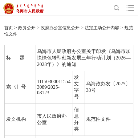
>
>
>
>
首页
政务公开
政府办公室信息公开
法定主动公开内容
规范
性文件
乌海市人民政府办公室关于印发《乌海市加
标 题
快绿色转型创新发展三年行动计划（2026—
2028年）》的通知
发
11150300011554
文
乌海政办发〔2025〕
索 引 号
3089/2025-
字
38号
08123
号
信
市人民政府办
息
发文机构
规范性文件
公室
分
类