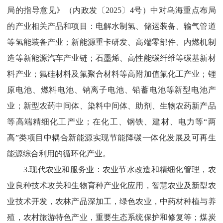
局的指导意见》
（内政发〔
2025
〕
4
号）
中对乌海重点布局
的产业相关产品和项目：电解水制氢、储运装备、输气管道
等氢能装备产业；新能源重卡研发、高端零部件、内燃机制
造等新能源汽车产业链；石墨烯、高性能碳纤维等碳基新材
料产业；氟硅材料及氟聚合材料等高附加值氟化工产业；锂
原电池、燃料电池、钠离子电池、铅蓄电池等新型电池产
业；新型农药中间体、染料中间体、助剂、生物农药新产品
等高端精细化工产业；在化工、钢铁、建材、电力
等“两
高”类
项目中耦合新能源实现节能降碳一体化发展及可再生
能源综合利用的循环化产业。
3.
现代农业和服务业：农业节水改造和精细化管理，农
业良种技术攻关和生物育种产业化应用，智慧农业及新型农
业技术开发，农林产品深加工，绿色农业，中药材种植与养
殖，农村旅游特色产业，重要生态系统保护和修复等；煤炭