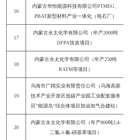
内蒙古
华恒能源科技有限公司PTMEG、
16
20
PBAT新型材料产业一体化（电石厂）
内蒙古永太化学有限公司（年产
2000吨
17
20
DFPA技改项目
）
内蒙古永太化学有限公司（年产
250吨
18
20
RATM等项目
）
乌海市广阔实业有限责任公司（乌海高新
19
技术产业开发区低碳产业园工业配套服务
20
区“能源岛”综合体项目加油加气合建站）
内蒙古永太化学有限公司（年产
800吨2,4-
20
20
二氯-3-氟-硝基苯项目
）