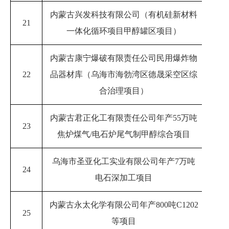
内蒙古兴发科技有限公司（有机硅新材料
21
20
一体化循环项目甲醇罐区项目）
内蒙古康宁爆破有限责任公司民用爆炸物
22
品器材库（乌海市海勃湾区德晟采空区综
20
合治理项目）
内蒙古君正化工有限责任公司年产55万吨
23
20
焦炉煤气/电石炉尾气制甲醇综合项目
乌海市圣亚化工实业有限公司年产7万吨
24
20
电石深加工项目
内蒙古永太化学有限公司年产800吨C1202
25
2023
等项目