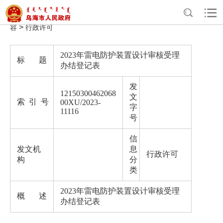
>
>
>
首页
政务公开
气象局政府信息公开
法定主动公开内
>
容
行政许可
2023年雷电防护装置设计审核受理
标 题
办结登记表
发
12150300462068
文
索 引 号
00XU/2023-
字
11116
号
信
发文机
息
行政许可
构
分
类
2023年雷电防护装置设计审核受理
概 述
办结登记表