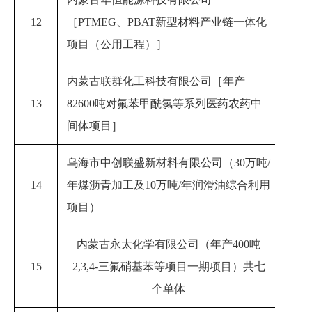
12
［PTMEG、PBAT新型材料产业链一体化
20
项目（公用工程）］
内蒙古联群化工科技有限公司［年产
13
82600吨对氟苯甲酰氯等系列医药农药中
2023
间体项目］
乌海市中创联盛新材料有限公司（30万吨/
14
年煤沥青加工及10万吨/年润滑油综合利用
20
项目）
内蒙古永太化学有限公司（年产
400吨
15
2,3,4-三氟硝基苯等项目一期项目
）共七
2023
个单体