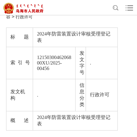
>
>
>
首页
政务公开
气象局政府信息公开
法定主动公开内
>
容
行政许可
2024年防雷装置设计审核受理登记
标 题
表
发
12150300462068
文
索 引 号
00XU/2025-
.
字
00456
号
信
发文机
息
行政许可
.
构
分
类
2024年防雷装置设计审核受理登记
概 述
表