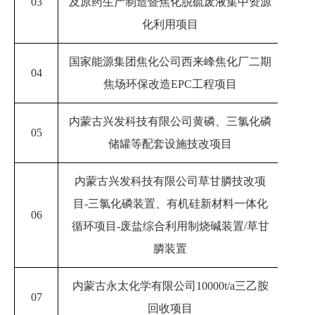
03
及原药生产制造暨焦化脱硫废液集中资源
20
化利用项目
国家能源集团焦化公司西来峰焦化厂二期
04
20
焦场环保改造
EPC工程项目
内蒙古兴发科技有限公司黄磷、三氯化磷
05
20
储罐等配套设施技改项目
内蒙古兴发科技有限公司草甘膦技改项
目
-三氯化磷装置、有机硅新材料一体化
06
20
循环项目-废盐综合利用制烧碱装置/草甘
膦装置
内蒙古永太化学有限公司
10000t/a三乙胺
07
20
回收项目