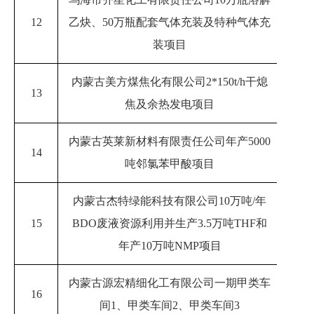
12
乙炔、50万瓶配套气体充装及特种气体充
20
装项目
内蒙古美方煤焦化有限公司
2*150t/h干熄
13
20
焦及余热发电项目
内蒙古英莱新材料有限责任公司年产
5000
14
202
吨邻氯苯甲酸项目
内蒙古杰特绿能科技有限公司
10万吨/年
15
BDO废液资源利用并生产3.5万吨THF和
202
年产10万吨NMP项目
内蒙古源宏精细化工有限公司一期甲类车
16
20
间
1、甲类车间2、甲类车间3