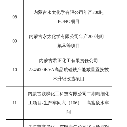
内蒙古永太化学有限公司年产
200吨
08
20
PONO项目
内蒙古永太化学有限公司年产
200吨间二
09
20
氟苯等项目
内蒙古君正化工有限责任公司
10
2
×
45000KVA高品质硅铁产能减量置换技
20
术升级改造项目
内蒙古联群化工科技有限公司二期精细化
11
工项目
-生产车间六（106）、高盐废水车
20
间
乌海市齐星化工有限责任公司
10万瓶溶解