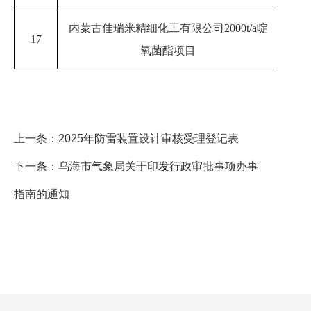
内蒙古佳瑞米精细化工有限公司
2000t/a啶
17
20
氧菌酯项目
上一条：
2025年防雷装置设计审核受理登记表
下一条：
乌海市气象局关于印发行政审批事项办事
指南的通知