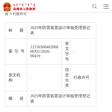
>
>
>
首页
政务公开
气象局政府信息公开
法定主动公开内
>
容
行政许可
2025年防雷装置设计审核受理登记
标 题
表
发
12150300462068
文
索 引 号
00XU/2026-
.
字
00419
号
信
发文机
息
行政许可
.
构
分
类
2025年防雷装置设计审核受理登记
概 述
表