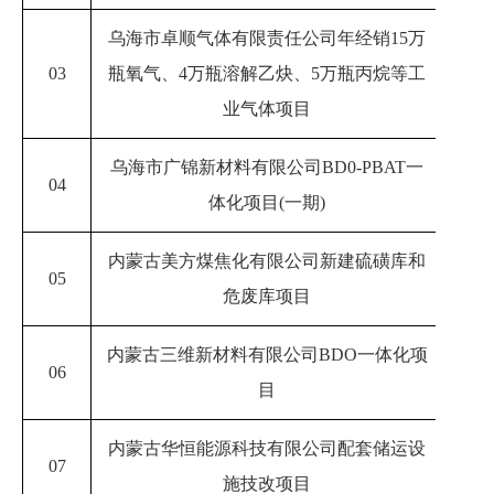
乌海市卓顺气体有限责任公司年经销
15万
03
瓶氧气、4万瓶溶解乙炔、5万瓶丙烷等工
20
业气体项目
乌海市广锦新材料有限公司
BD0-PBAT一
04
20
体化项目(一期)
内蒙古美方煤焦化有限公司新建硫磺库和
05
202
危废库项目
内蒙古三维新材料有限公司
BDO一体化项
06
20
目
内蒙古华恒能源科技有限公司
配套储运设
07
20
施技改项目