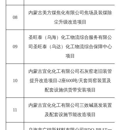
内蒙古美方煤焦化有限公司焦场及装煤除
08
20
尘升级改造项目
圣旺泰（乌海）化工物流综合服务有限公
09
司圣旺泰（乌达）化工物流综合保障中心
20
项目
内蒙古宜化化工有限公司石灰窑老旧装管
10
提升改造项目
-2座600吨/天套筒窑装置及
20
配套设施供货带安装项目
内蒙古宜化化工有限公司三效碱蒸发装置
11
20
及配套设施节能改造项目
乌海市广锦新材料有限公司
BDO-PBAT
一