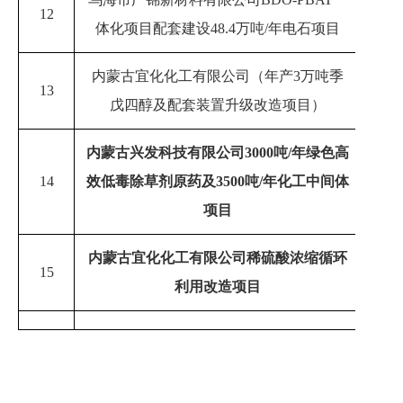
12
20
体化项目配套建设
48.4
万吨
/
年电石项目
内蒙古宜化化工有限公司（年产
3万吨季
13
20
戊四醇及配套装置升级改造项目）
内蒙古兴发科技有限公司
3000
吨/年绿色高
14
效低毒除草剂原药及3500吨/年化工中间体
20
项目
内蒙古宜化化工有限公司稀硫酸浓缩循环
15
202
利用改造项目