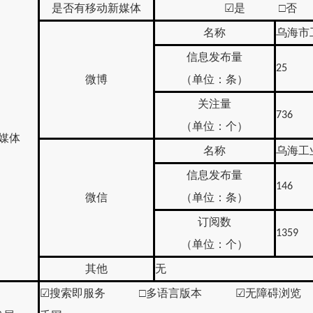
是否有移动新媒体
☑
是 □否
名称
乌海市
信息发布量
25
微博
（单位：条）
关注量
736
（单位：个）
媒体
名称
乌海工
信息发布量
146
微信
（单位：条）
订阅数
1359
（单位：个）
其他
无
☑
搜索即服务 □多语言版本
☑
无障碍浏览