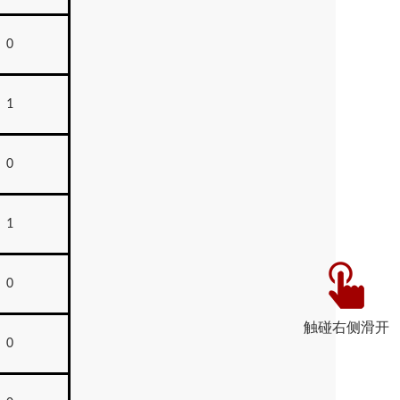
0
1
0
1
0
触碰右侧滑开
0