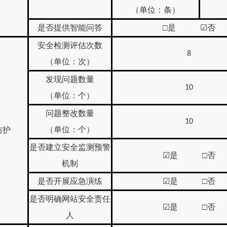
（单位：条）
是否提供智能问答
□是
☑
否
安全检测评估次数
8
（单位：次）
发现问题数量
10
（单位：个）
问题整改数量
10
（单位：个）
防护
是否建立安全监测预警
☑
是 □否
机制
是否开展应急演练
☑
是 □否
是否明确网站安全责任
☑
是 □否
人