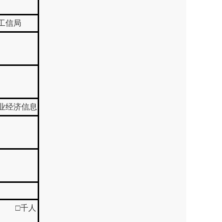
工信局
业经济信息
 □千人