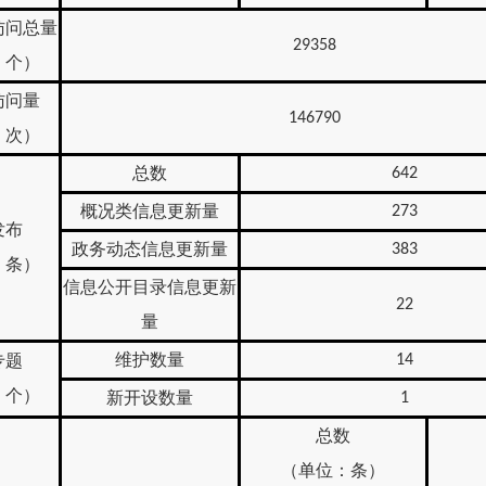
访问总量
29358
：个）
访问量
146790
：次）
总数
642
概况类信息更新量
273
发布
政务动态信息更新量
383
：条）
信息公开目录信息更新
22
量
维护数量
专题
14
：个）
新开设数量
1
总数
（单位：条）