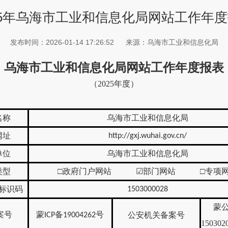
25年乌海市工业和信息化局网站工作年
发布时间：2026-01-14 17:26:52
来源：乌海市工业和信息化局
乌海市工业和信息化局
网站工作年度报表
（
2025
年度）
名称
乌海市工业和信息化局
网址
http://gxj.wuhai.gov.cn/
单位
乌海市工业和信息化局
类型
□政府门户网站
☑
部门网站 □专项
标识码
1503000028
蒙
案号
蒙
备
号
公安机关备案号
ICP
19004262
150302