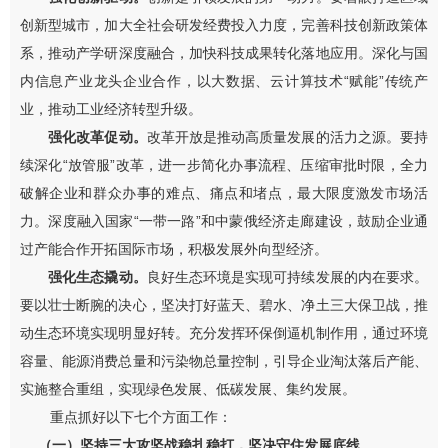
创新型城市，
加大全社会研发经费投入力度，完善科技创新政策体
系，推动
产学研深度融合，加快科技成果转化落地应用。深化与国
内信息产业龙头企业合作，以大数据、云计算技术
“
赋能
”
传统产
业，推动工业经济
转型升级
。
强化
改革促动。
改革开放是推动高质量发展的活力之源。要持
续深化
“
放管服
”
改革，进一步简化办事流程、压缩审批时限，全力
破解企业和群众办事的难点、痛点和堵点，最大限度激发市场活
力。深度融入国家
“
一带一路
”
和中蒙俄经济走廊建设，鼓励企业通
过产能合作开拓国际市场，积极发展外向型经济。
强化
生态撬动。
良好生态环境是实现可持续发展的内在要求。
要以壮士断腕的决心，坚决打好蓝天、碧水、净土三大保卫战，推
动生态环境实现明显好转。充分发挥环保倒逼机制作用，通过环境
容量、能源消费总量和污染物总量控制，引导企业淘汰落后产能、
实施
整合重组，实现绿色发展、低碳发展、集约发展。
重点抓好以下
七
个方面工作：
（一）坚持三大攻坚战稳扎稳打，坚决守住发展底线