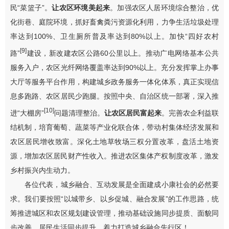
民
“
菜篮子
”
。
让农区环境美起来
。加强农区人居环境综合整治，优
化街巷、庭院环境，
抓好畜禽粪污资源化利用，
力争生活垃圾处理
率
达到
100%
、卫生厕所普及率达到
80%
以上。加快
“
四好农村
[9]
路
”
建设，新改建农区公路
60
公里以上。推动广电网络基本公共
服务入户，农区光纤网络覆盖率达到
90%
以上。充分发挥掌上办事
大厅等服务平台作用，
构建城乡
政务服务
一体化体系，真正
实现
信
息多跑路、农区
居民少跑
腿。按照中央、自治区统一部署，深入推
[10]
进“大棚房”
问题清理整治。
让农区居民富起来
。完善农企利益联
结机制，培育葡萄、蔬菜等产业化联合体，带动村集体经济发展和
农区居民增收致富。深化土地草牧场
三权分置
改革，盘活土地资
源，增加农区居民财产性收入。
推进农区集体产权制度改革，激发
乡村振兴内生动力。
各位代表，城乡融合、互动发展是全面建成小康社会的必然要
求。我们要按照
“
以城带乡、以乡促城、融合发展
”
的工作思路，统
筹推进城
区
和农区规划建设管理，推动基础设施同步提质、面貌同
步改善、居民生活同步提升，着力打造城乡融合先行区！