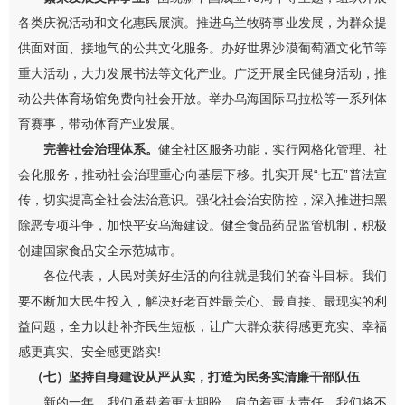
各类庆祝活动和文化惠民展演。
推进
乌兰牧骑事业发展，为群众提
供面对面、接地气的公共文化服务。
办好世界沙漠葡萄酒文化节
等
重大活动，大力发展书法
等
文化产业。广泛开展全民健身活动，推
动公共体育场馆免费向社会开放。举办乌海国际马拉松等一系列体
育赛事，带动体育产业发展。
完善社会治理体系。
健全社区服务功能，实行网格化管理、社
会化服务，推动社会治理重心向基层下移。扎实开展
“
七五
”
普法宣
传，切实提高全社会法治意识。强化社会治安防控，深入推进扫黑
除恶专项斗争，加快平安乌海建设。健全食品药品监管机制，积极
创建国家食品安全示范城市。
各位代表，人民对美好生活的向往就是我们的奋斗目标。我们
要不断加大民生投入，解决好老百姓最关心、最直接、最现实的利
益问题，全力以赴补齐民生短板，让广大群众获得感更充实、幸福
感更真实、安全感更踏实
!
（七）坚持自身建设从严从实，打造为民务实清廉干部队伍
新的一年，我们承载着更大期盼，肩负着更大责任。
我们将
不