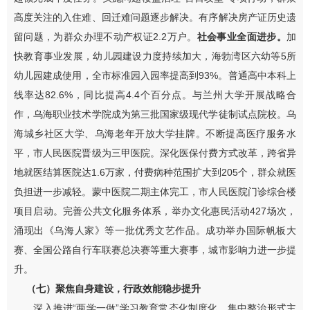
高度关注的入住难、回迁难问题逐步解决。有序解决房产证历史遗
留问题，
为
群众办理不动产权证
2.2
万户。
社会事业全面进步。
加
快
教育
事业发展
，
幼儿园建设力度持续加大，
海勃湾区六幼等
5
所
幼儿园建成使用，全市标准园入园率提高
到
93%
。普通高中本科上
线率达
82.6%
，同比提高
4.4
个百分点。与兰州大学开展战略合
作，乌海职业技术学院成为第三批国家级现代学徒制试点院校。
乌
海城乡社区大学、乌海老年开放大学挂牌。
不断提高医疗服务水
平，市人民医院晋级为三甲医院。深化医保付费方式改革，跨省异
地就医结算医院
达
1.6
万家，付费病种范围扩大到
205
个，群众就医
负担进一步减轻。蒙中医院二期主体完工，市人民医院门诊综合楼
项目启动。完善公共文化服务体系，举办文化惠民活动
427
场次，
涌现出《乌海人家》等一批优秀文艺作品。成功举办国际帆板大
赛
、全国公路自行车联赛总决赛
等重大赛事，城市影响力进一步提
升。
（七）
聚焦自身建设，
行政
效能
稳步
提升
深入推进
“
两学一做
”
学习教育常态化制度化，集中整治形式主