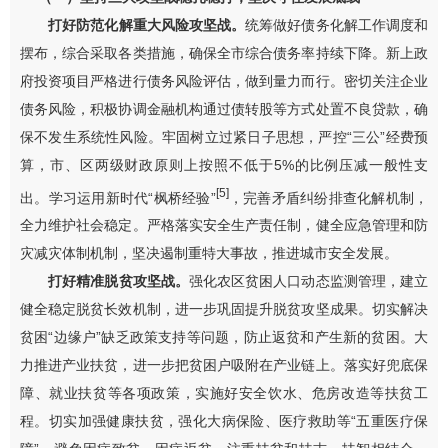
打好防范化解重大风险攻坚战。
统筹做好债务化解工作调度和
摆布，综合采取各类措施，确保全市综合债务率持续下降。新上政
府投资项目严格进行债务风险评估，做到量力而行。
密切关注企业
债务风险，积极协调金融机构
通过债转股等方式
处置不良贷款，确
保不发生系统性风险。牢固树立过紧日子思想，严控
“
三公
”
经费预
算，市
、
区两级财政原则上按照不低于
5%
的比例压减一般性支
[5]
出。
学习运用新时代“枫桥经验”
，
完善矛盾纠纷
排查
化解机制，
全力维护社会稳定。严格落实安全生产责任制，
健全应急管理和防
灾减灾体制机制
，坚决遏制重特大事故
，推进
城市安全发展
。
打好精准脱贫攻坚战。
强化农区贫困人口动态监测管理，
建立
健全稳定脱贫长效机制，
进一步巩固提升脱贫攻坚成果。
切实解决
贫困
“
边缘户
”
缺乏政策支持等问题，防止返贫和产生新的贫困。大
力推进产业扶贫，进一步把贫困户吸附在产业链上。落实好兜底保
障、就业扶贫等各项政策，
实施好
安全饮水、危房改造等扶贫工
程
。
切实加强
健康扶贫，强化大病保险、医疗救助等
“
五重医疗保