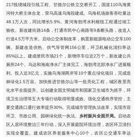
217
线
绕城段引线工程、甘德尔公铁立交桥开工，国道
110
乌海黄
河特大桥主体合龙，荣乌高速乌海段建成。
乌海机场旅客吞吐量达
48.1
万人次，同比增长
5.9%
。黄河海勃湾水利枢纽工程通过竣工
验收。
新改建街路
14
条，打通市民中心南路等
9
条断头路，改造人
行道
4.5
万平方米。启动公交体制改革，购置新能源电动公交车
100
辆。新建改造供热、供气等管网
156
公里，环卫机械化清扫率达
85%
以上。建成便民市场
21
个，新增
停车位近
2
万个，新改建公共
厕所
24
个。乌达和海南净水厂主体完工，海勃湾北部净水厂进展顺
利。投入近
3
亿元，实施乌海湖两岸等
10
个重点绿化项目，完成造
林绿化
1.5
万亩。加快推进甘德尔山等一批亮化工程，城区夜景亮
化水平全面提升。以创建全国文明城市和国家卫生城市为抓手，
环
境卫生治理
等五大专项行动
取得明显成效
。
强化交通秩序管控，主
要交通路口通行效率提升
30%
。
完成城市管理执法改革，实现市容
环卫、市政公用、园林绿化统一执法。
乡村振兴全面开局。
启动农
区人居环境整治三年行动，深入开展庭院环境
治理
，农区环卫清扫
实现全覆盖。建成农区养老服务中心
10
个，农区公交通车率达