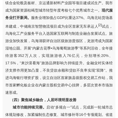
镁合金轮毂及板材、京运通新材料产业园等项目建成试生产。我市
成为国家资源枯竭型城市转型年度考核七个优秀城市之一。
现代服
务业
打开新局
。
服务业增加值占
GDP
比重达
37%
。乌海北站货场基
[2]
本建成，中储南京智慧物流项目成为全区首家无车承运人
试点
，
乌海化工产业服务平台入选国家互联网与制造业融合发展试点。旅
游业加快发展，乌海湖获评自治区级旅游度假区
，龙游湾成为国家
湿地公园
。开展
“
内蒙古花季
•
乌海葡萄旅游季
”
等系列活动，全年接
待游客
352
万人次，实现旅游收入
76
亿元，分别增长
20%
、
17.5%
，
“
来沙漠看海
”
旅游品牌影响力持续提升。金融业对实体经
济支撑作用更加凸显，
不良贷款余额和贷款不良率实现“双降”
。
推
进
乌海银行增资扩股，设立自治区首家旗县级股权交易工作站，我
市首家孵化板企业在内蒙古股权交易中心挂牌，多层次资本市场加
速形成。
（四）
聚焦城乡融合，人居环境明显改善
城市功能
持续
完善。
启动
“
多规合一
”
试点，完成新一轮城市总
体规划修
改
，加紧编制生态修复、城市修补等
16
个专项规划。省道