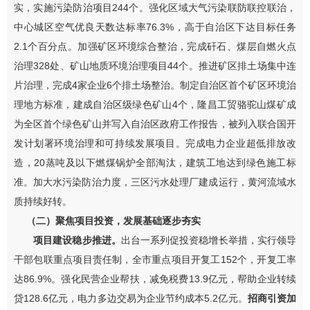
实，实施污染防治项目
24
4
个。
强化
区域大气污染联防联控联治，
中心城区空气优良天数达标率
76.3%
，高于自治区下达目标任务
2.1
个百分点
。加强矿区环境综合整治，
完成矸石、煤层自燃火点
治理
328
处
、矿山地质环境治理项目
44
个
。推进矿区排土场集中连
片治理，
完成
4
家企业
6
个排土场整
治。制定
自治区首个矿区环境治
理
地方
标准，
建成自治区级绿色矿山
4
个，
隆昌工贸骆驼山煤矿
成
为全
区首个绿色矿山
并写入自治区政府工作报告
，被列入联合国开
发计划署环境治理和可持续
发展
项目
。
完成电力企业超低排放改
造，
20
蒸吨及以下燃煤锅炉全部淘汰，建筑工地达到绿色施工标
准。加大水污染防治力度，三区污水处理厂建成运行，黄河流域水
质持续好转
。
（二）
聚焦项目投资，发展基础逐步夯实
项目
建设稳步
推进。
出台一系列促投资稳增长举措，实行领导
干部包联重点项目责任制，全市重点项目开复工
152
个，开复工率
达
86.9%
。强化民营企业帮扶，减免税费
13.9
亿元，帮助企业转续
贷
128.6
亿元，电力多边交易为企业节约成本
5.2
亿元。
招商引资
加