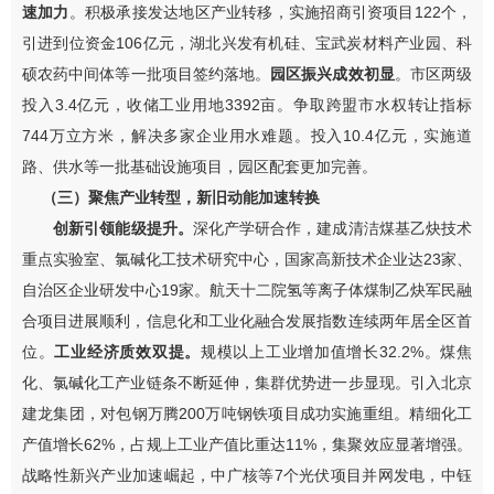
速
加
力
。
积极
承接发达地区产业转移，实施招商引资项目
122
个，
引进到位资金
106
亿元，湖北兴发有机硅
、宝武炭材料产业园、科
硕农药中间体
等一批项目签约落地。
园区振兴成效初显
。市区两级
投入
3.4
亿元，收储工业用地
3392
亩。争取跨盟市水权转让指标
744
万立方米，解决多家企业用水难题。投入
10.4
亿元，实施道
路、供水等一批基础设施项目，园区配套更加完善。
（三）
聚焦
产业转型，新旧动能加速转换
创新
引领能级提升
。
深化产学研合作，建成清洁煤基乙炔技术
重点实验室、氯碱化工技术研究中心，国家高新技术企业达
23
家
、
自治区企业研发中心
19
家。
航天十二院氢等离子体煤制乙炔军民融
合项目进展顺利，
信息化和工业化融合发展指数连续两年居全区首
位。
工业经济质效
双提
。
规模以上工业增加值增长
32.2
%
。煤焦
化、氯碱化工产业
链条不断延伸，
集群优势进一步显现。
引入北京
建龙集团，对
包钢万腾
200
万吨钢铁项目
成功实施
重组。精细化工
产值增长
62%
，占规上工业产值比重达
11%
，集聚效应显著增强。
战略性新兴产业加速崛起，中广核等
7
个光伏项目并网发电，中钰