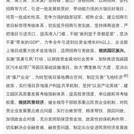
角、珠三角、京津冀产业转移，通过产业链招商、以商招商
、委托
招商
等方式，引进一批发展前景好、带动能力强的大项目好项目，
培育一批
成长性高、竞争力强的隐形冠军、瞪羚企业。
建立招商引
资目标管理考核体系，切实提升招商引资实效。
坚持择商选资，严
把项目引进关口，提高准入门槛，不能
“
捡到篮子里都是菜
”
，坚决
不要
“
带灰的
GDP”
。
力争全年
引进到位资金增长
6%
以上。
企业新
上项目或重大技术改造项目，适用招商引资政策。
狠抓园区振兴。
实施
“
筑巢引凤
”
行动，以财政资金撬动社会资本，加快推进低碳园
区污水处理厂等园区基础设施项目。
加大
“
腾笼换鸟
”
力度
，坚决出
[6]
清
“
僵尸企业
”
，为转型项目落地腾出空间。
制定完善
“
飞地经济
”
政策
，实行项目异地落户利益共享机制。坚持
“
以亩产论英雄
”
，建
立园区高质量发展考核指标体系，提高投资强度、单位能耗等考核
权重。
狠抓民营经济
。健全领导干部联系重点民营企业机制，对民
营企业发展重点难点问题，实行台账管理、精准帮扶、跟踪问效。
加强政
金
企对接，充分发挥助保贷资金池、政策性担保机构作用，
切实解决企业融资难、融资贵问题。
制定出台促进民营经济发展政