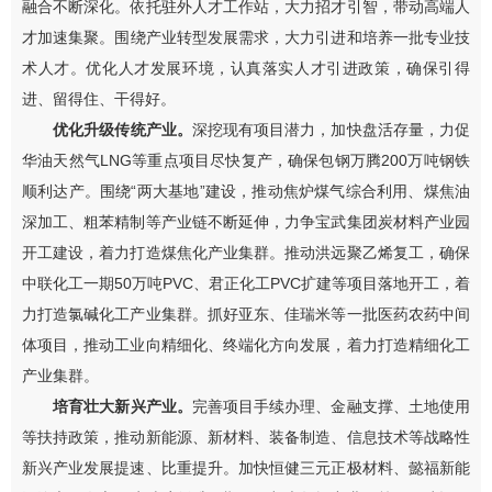
融合不断深化。依托驻外人才工作站，大力招才引智，带动高端人
才加速集聚。
围绕产业转型发展需求，大力引进和培养一批专业技
术人才。优化人才发展环境，认真落实人才引进政策，确保引得
进、留得住、干得好。
优化升级传统产业。
深挖现有项目潜力，加快盘活存量，力促
华油天然气
LNG
等重点项目尽快复产
，确保
包钢万腾
200
万吨钢铁
顺利
达产
。
围绕
“
两大基地
”
建设，
推动焦炉煤气综合利用、煤焦油
深加工、粗苯精制等产业链不断延伸，
力争
宝武集团炭材料产业园
开工建设，着力打造煤焦化产业集群
。
推动洪远聚乙烯复工，确保
中联化工一期
50
万吨
PVC
、君正化工
PVC
扩建等项目落地开工，着
力打造氯碱化工产业集群。抓好亚东、佳瑞米等一批医药农药中间
体项目，推动工业向精细化、终端化方向发展，着力打造精细化工
产业集群。
培育壮大新兴产业。
完善项目手续办理、金融支撑、土地使用
等扶持政策，推动新能源、新材料、装备制造、信息技术等战略性
新兴产业发展提速、比重提升。加快
恒健三元正极材料
、
懿福新能