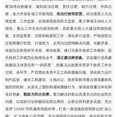
断加强自身建设，
做到政治过硬、责任过硬、能力过硬、作风过
硬，
奋力开创各项工作新局面。
依法行政明权责。
依法接受人大法
律监督、工作监督，自觉接受政协民主监督，重大事项主动向人大
报告，重点工作主动与政协协商，高质量办理人大建议和政协提
案。支持监察委、法院和检察院工作，强化审计监督。严格按照法
定权限履行职责、行使权力，运用法治思维解决问题、化解矛盾，
依据法定权责科学决策、推动发展。
修订完善市政府工作规则，提
升政府工作规范化制度化水平。
清正廉洁树形象。
切实履行党风廉
政建设主体责任和
“
一岗双责
”
，把廉洁从政要求贯穿于政府工作全
过程、各环节，严厉查处各类不正之风和腐败问题。强化权力运行
制约监督，健全工程建设、土地出让、政府采购等重点领域廉政风
险防控机制，从源头上预防和遏制腐败行为，保持政府廉洁本色和
良好形象。
勤政为民办实事。
着力解决好群众高度关注
的社会民生
问题，以实际行动积极回应群众期待，让群众得到更多实惠。
充分
发挥
“12345”
市民服务热线作用，打造一座连接政府和群众的
“
连心
桥
”
。扩大政务公开范围，充分保障群众的知情权、参与权和监督