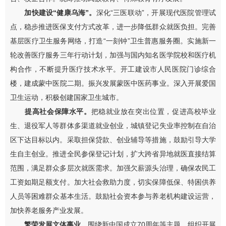
加快建设
“
健康乌海
”
。
深化
“
三医联动
”
，开展现代医院管理试
点，稳步推进医保支付方式改革，进一步降低群众就医负担。完善
基层医疗卫生服务网络，打造
“
一刻钟
”
卫生普惠服务圈。实施
新一
轮
改善医疗服务三年行动计划，加强与国内知名医学院校和医疗机
构合作，不断提升医疗技术水平。开工建设市人民医院门诊综合
楼
，
建成蒙中医院二期。振兴发展蒙医中医药事业。深入开展爱国
卫生运动，积极创建国家卫生城市。
提高社会保障水平。
把稳就业放在突出位置，
促进高校毕业
生、退役军人等群体多渠道就业创业，
城镇登记失业率控制在自治
区下达目标以内。采取担保贷款、创业辅导等措施，鼓励引导大学
生自主创业。推进全民参保
登记
计划，扩大跨省异地就医直接结算
范围，满足群众多层次就医需求。
加强欠薪源头治理，确保农民工
工资如期足额支付。
加大社会救助力度，切实保障低保
、
特困
供养
人员
等困难群众基本
生活。鼓励社会资本参与养老机构建设运营，
加快养老服务产业发展。
繁荣发展文体事业。
围绕新中国成立
70
周年等主题，组织开展