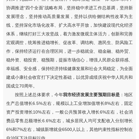
协调推进
“
四个全面
”
战略布局，坚持稳中求进工作总基调，坚持新
发展理念，坚持推动高质量发展，坚持以供给侧结构性改革为主
线，坚持深化市场化改革、扩大高水平开放，加快建设现代化经济
体系，继续打好三大攻坚战，着力激发微观主体活力，创新和完善
宏观调控，统筹推进稳增长、促改革、调结构、惠民生、防风险工
作，保持经济运行在合理区间，进一步稳就业、稳金融、稳外贸、
稳外资、稳投资、稳预期，提振市场信心，增强人民群众获得感、
幸福感、安全感，保持经济持续健康发展和社会大局稳定，为全面
建成小康社会收官打下决定性基础，以优异成绩庆祝中华人民共和
国成立
70
周年。
按照上述
总体
要求，今年
我市经济发展主要预期目标是
：
地区
生产总值增长
6.5%
左右，规模以上工业增加值增长
8%
左右，固定
资产投资增长
10%
左右，一般公共预算收入增长
6%
左右，社会消
费品零售总额增长
6.6%
左右，城乡居民人均可支配收入分别增长
6%
和
7%
左右，城镇新增就业
6500
人以上，其他约束性指标控制在
自治区下达目标以内。