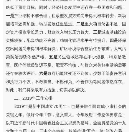
略低于预期目标。同时，经济社会发展中还存在一些困难和问题：
一是
产业结构不够合理，粗放型发展方式尚未得到根本转变，新动
能培育还需加强，转型发展任重道远。
二是
重大项目储备不足，固
定资产投资增长乏力，财政收入增长压力较大。
三是
城市基础设施
欠账较多，配套功能不完善，精细化管理水平有待提升。
四是
环保
突出问题尚未得到根本解决，矿区环境综合整治
任务繁重，大气污
染防治形势依然严峻。
五是
民生领域还存在不少短板，特别是教
育、医疗等优质资源不足、配置不均衡，与群众对美好生活的需要
还存在
较
大差距。
六是
政府职能转变还不到位，少数干部责任意识
和执行力不强，不敢担当、不愿作为、不善作为等问题依然存在。
对此，我们将采取有力措施，切实加以解决。
二、
2019
年工作安排
2019
年是新中国成立
70
周年，也是决胜全面建成小康社会
的
关键之年。
做好今年工作，意义重大。
今年政府工作总体要求是：
以习近平新时代中国特色社会主义思想为指导，全面贯彻党的十九
大和十九届二中、三中全会精神，统筹推进
“
五位一体
”
总体布局，