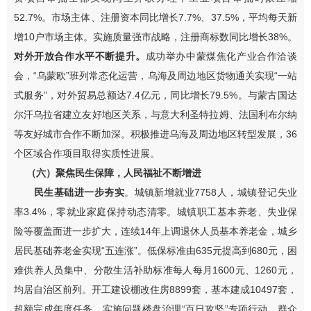
52.7%
。市场主体、注册资本同比增长
7.7%
、
37.5%
，平均每天新
增
10
户市场主体。实施质量强市战略，
注册商标数同比增长
38%
。
对外开放合作水平不断提升。
成功举办中蒙煤焦化产业合作洽谈
会，
“
乌蒙欧
”
班列常态化运营，乌海及周边地区货物通关实现
“
一站
式服务
”
，对外贸易总额达
7.4
亿元，同比增长
79.5
%
。与蒙古国达
尔汗乌拉省建立友好地区关系，与意大利圣特拉姆、法国利布尔纳
等友好城市合作不断加深。积极推进乌海及周边地区
转型
发展，
36
个区域合作项目取得实质性进展。
（六）
聚焦民生
保障
，人民福祉不断增进
民生基础进一步夯实
。
城镇新增就业
7758
人，城镇登记失业
率
3.4%
，零就业家庭保持动态清零。城镇职工基本养老、失业保
险等覆盖面进一步扩大，连续
14
年上调退休人员基本养老金，城乡
居民基础养老金实现
“
五连涨
”
。低保标准由
635
元提高到
680
元，困
难供养人员集中、分散生活补助标准每人每月
1600
元、
1260
元，
均居自治区前列。开工建设棚改住房
8899
套
，
基本建成
10497
套，
超额完成年度任务。实施问题楼盘治理
“
百日攻坚
”
专项行动，群众