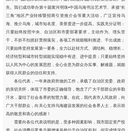
失。我们成功举办第十届黄河明珠
•
中国乌海书法艺术节、承接
“
长
三角
”
地区产业转移暨招商引资推介会等重大活动，
广泛宣传乌
海、
推介
乌海
，城市知名度、美誉度进一步提高。实践充分证明：
只要始终按照中央、自治区和市委部署要求，主动作为、埋头苦
干，不折不扣抓好贯彻落实，各项工作就能顺利推进、干出成效；
只要始终坚持发展第一要务，全力以赴转方式、调结构、稳增长，
经济转型和城市转型就能实现稳中有进、进中提质；只要始终坚持
以人民为中心的发展思想，全心全意为群众办实事、解难题，就能
获得人民群众的信任和支持。
各位代表，一年来政府所做的工作，承载了自治区党委、政府
的亲切关怀，体现了市委的正确领导，饱含了广大干部群众的辛勤
汗水，凝结了社会各界的智慧力量。在此，我代表市人民政府，向
广大干部群众，向关心支持乌海建设发展的社会各界人士，
表示
崇
高的敬意和衷心的感谢！
需要向各位代表说明的是，受多种因素影响，
我市
固定资产投
资、社会消费品零售总额增速虽然位
于
自治区前列，但完成情况仍