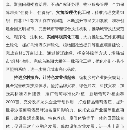
套。
聚焦
问题楼盘治理
、
不动产权证办理
、
物业
服务
管理
，全力保
障群众“住得上、住得好”。
实施管理优化工程
，精准治理交通
组
织
、街巷卫生等
方面存在的
问题，不断提升市民文明素质，积极创
建全国文明城市。
完善城市管理综合执法机制，
推动城管执法规范
化、程序化、法制化。
实施环境美化工程
，大力推进生态修复和国
土绿化，抓好乌海湖东岸
绿化、植物园改造提升
等重点项目建设，
完成造林
1
万亩以上。通过拆迁建绿、择空补绿等方式，增强城
市
“
绿肺
”
功能。完成乌海湖大桥等一批亮化工程，优化小街小巷小
区照明系统，
进一步提升城市亮化品质。
推进乡村振兴。让特色农业强起来
。
编制乡村产业振兴规划，
健全完善政策扶持体系。坚持品牌兴农、绿色兴农、科技兴农，加
强高标准农田建设，推广葡萄标准化种植，新增葡萄种植面积
2000
亩。
充分发挥龙头企业带动作用，打造精品葡萄酒庄，提升
世界沙漠葡萄酒品牌知名度和影响力。依托农业产业园等重点项
目，
建设集观光采摘、特色养殖、度假体验等于一体的田园综合
体，促进三次产业融合发展。
鼓励设施农业发展，进一步丰富市