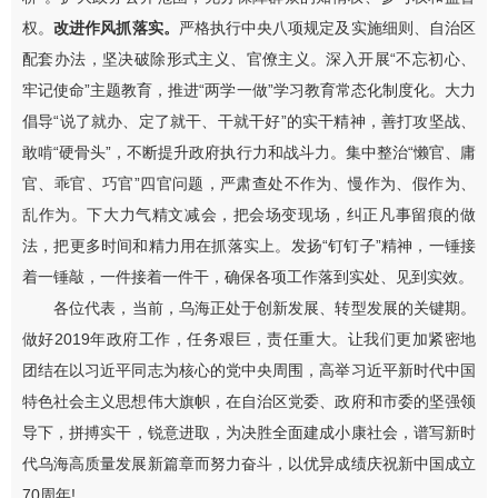
权。
改进作风抓落实。
严格执行中央八项规定及实施细则、自治区
配套办法，
坚决破除形式主义、官僚主义。
深入开展
“
不忘初心、
牢记使命
”
主题教育，推进
“
两学一做
”
学习教育常态化制度化。大力
倡导
“
说了就办、定了就干、干就干好
”
的实干精神，善打攻坚战、
敢啃
“
硬骨头
”
，不断提升政府执行力和战斗力。
集中整治“懒官、庸
官、乖官、巧官”四官问题，严肃查处不作为、慢作为、假作为、
乱作为。
下大力气精文减会，把会场变现场，
纠正凡事留痕的做
法，
把更多时间和精力用在抓落实上。发扬
“
钉钉子
”
精神，一锤接
着一锤敲，一件接着一件干，确保各项工作落到实处、见到实效。
各位代表，当前，乌海正处于创新发展、转型发展的关键期。
做好
2019
年政府工作，任务艰巨，责任重大。让我们更加紧密地
团结在以习近平同志为核心的党中央周围，高举习近平新时代中国
特色社会主义思想伟大旗帜，在自治区党委、政府和市委的坚强领
导下，
拼搏实干
，锐意进取，为决胜全面建成小康社会，谱写新时
代乌海高质量发展新篇章而努力奋斗
，以优异成绩庆祝新中国成立
70
周年
!