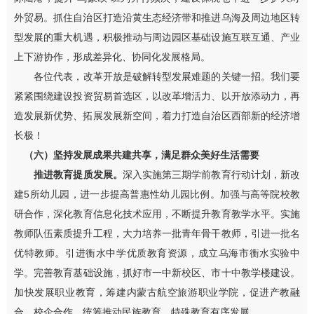
外贸易。抓住自治区打造沿黄生态经济带
和推进
乌海及周边
地区转
型发展
的重大机遇，
积极
推
动
与周边园区基础设施互联互通、产业
上下游协作，形成差异化、协同化发展格局。
各位代表，改革开放是破解转型发展难题的关键一招。我们要
紧紧围绕
建设
投资贸易首选区，以改革增活力、以开放添动力，再
造发展新优势、拓展发展新空间，着力打造自治区西部新的经济增
长极！
（六）坚持发展成果共建共享，满足群众美好
生活需要
推进教育
提质
发展。
深入实施第三期学前教育行动计划，新改
建
5
所幼儿园
，进一步提高普惠性幼儿园比例
。
加强
与高等院校教
研合作，
深化教育信息化技术应用，不断
提升教育教学水平。实施
教师队伍素质提升工程，大力培养一批青年骨干教师，引进一批名
优特教师。
引进衡水中学优质教育资源，成立乌海市
衡水实验中
学。
完善教育基础设施，抓好市一中新校区、市十中教学楼建设。
加快发展职业教育，筹建
内蒙古航空旅游
职业
学院，促进产教融
合、校企合作
。
统筹推动民族教育、特殊教育有序发展。