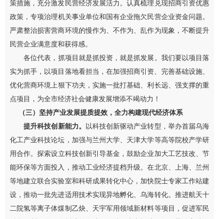
策措施，充分激发民营经济发展活力。
认真梳理兑现招商引资优惠
政策，
专项治理机关事业单位和国有企业拖欠民营企业资金问题。
严肃整治损害营商环境的慢作为、不作为、乱作为现象，
不断提升
民营企业
满意度和
获得感。
各位代表，抓项目就是抓投资，就是抓发展。我们要
以项目落
实为抓手，以项目落地看担当，
在加强招商引资、完善基础设施、
优化
营商
环境上狠下功夫，实施一批打基础、利长远、强支撑的重
点项目，为全市经济社会健康发展增添不竭动力！
（三）坚持产业发展提质提效，全力构建现代经济体系
提升科技创新能力。
以科技创新驱动产业转型，举办首届乌海
化工产业科技论坛，加强与兰州大学
、天津大学
等高等院校产学研
用合作。
探索设立科技创新引导基金，鼓励企业加大工艺技改、节
能环保等方面投入，推动工业经济提档升级。在北京、上海、兰州
等地建立联合实验室和科研成果转化中心，加快院士专家工作站建
设，推动一批先进适用技术实现异地孵化、乌海转化。推进
航天十
二院氢等离子体煤制乙炔
、天宇军用领域新材料等项目
，
促进
军民