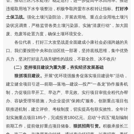
管。推动三区污水处理厂稳定运行，进一步提高中水回用率。推进
违规取用地下水专项整治，积极争取跨盟市水权转让指标。
打好净
土保卫战。
强化土壤污染防治，开展农用地、重点企业用地土壤污
染状况调查，严格监管各类土壤污染源。实施
“
清废行动
”
，加大固
废、危废等处置力度，确保土壤环境安全。
各位代表，打好三大攻坚战是全面建成小康社会必须跨越的关
口。我们要按照中央和自治区统一部署，坚持底线思维，集中优势
兵力，坚决打好这几场关键性的战役，不获全胜、决不收兵
!
（二）坚持项目建设为重为要，夯实经济发展基础
狠抓项目建设。
开展“优环境强服务促落实项目建设年”活动，
建立健全项目引进
—
前期
—
落地
—
建设
—
投产
“
一条龙
”
协作服务机
制，力促项目早开工、早达产、早见效。实行项目审批全程代办帮
办、容缺受理等措施，为企业提供
“
保姆式
”
服务。创新重点项目包
联推进机制，建立评价、考核制度，切实提高包联实效性。全年计
划实施重点项目
185
个，完成投资
180
亿元。
启动“十四五”规划编制
前期工作，提前做好重点项目储备。
狠抓招商引资。
积极承接长三