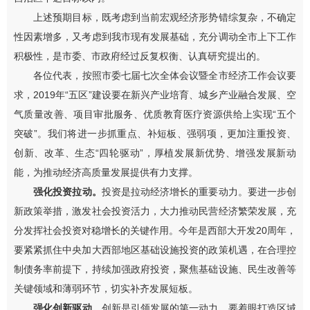
上述预期目标，既考虑到当前宏观经济形势错综复杂，不确定
性因素增多，又考虑到我市现有发展基础，充分调动全市上下工作
积极性，是市委、市政府经过反复权衡、认真研究提出的。
各位代表，按照市委七届七次全体会议暨全市经济工作会议要
求，
2019
年“五区”建设要在新兴产业培育、城乡产业融合发展、空
气质量改善、项目审批服务、优质教育医疗资源供给上实现“五个
突破”。
我们将进一步抓重点、补短板、强弱项，更加注重投资、
创新、改革、生态
“
四轮驱动
”
，厚植发展新优势、增强发展新动
能，为推动经济高质量发展提供有力支撑。
强化
投资拉动。
投资是拉动经济增长的重要动力。要进一步创
新政策举措，激发社会投资活力，
大力
推动民营经济繁荣发展
，充
分发挥社会投资对稳增长的关键作用
。
今年是西部大开发
20
周年，
要紧紧抓住中央加大西部地区基础设施投资的政策机遇
，在合理控
制债务率前提下，持续加强政府投资，聚焦基础设施、民生改善等
关键领域和薄弱环节，切实补齐发展短板。
强化
创新驱动。
创新是引领发展的第一动力。要着眼打造区域