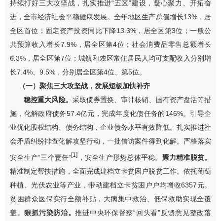
持续打好三大攻坚战，扎实推进
“
五区
”
建设，凝心聚力、开拓奋
进，全市经济社会平稳健康发展。
全年地区生产总值增长
13%
，居
全区首位；固定资产投资同比下降
13.3%
，居全区第
3
位；一般公
共预算收入增长
7.9%
，居全区第
4
位；社会消费品零售总额增长
6.3%
，居全区第
7
位；城镇和农区常住居民人均可支配收入分别增
长
7.4%
、
9.5%
，分别居全区第
4
位、第
5
位。
（一）
聚焦三大攻坚战，发展短板加快补齐
稳控重大风险。
采取债券置换
、审计核销、国有资产盘活
等措
施，化解政府债务
57.4
亿元，
完成年度化债任务的
146%
。引导企
业优化股权结构、债务结构，企业债务水平有效降低。扎实推进社
会矛盾纠纷排查化解攻坚行动，一批信访案件
得到
化解。严格落实
[1]
安全生产
“
三个责任
”
，安全生产形势总体平稳。
聚力精准脱贫。
精准制定帮扶措施，全面完成建档立卡贫困户脱贫工作。依托葡萄
种植、光伏农业等产业，带动建档立卡贫困户户均增收
6357
元。
贫困群众医保实行全额补贴，大病集中救治、低保救助实现全覆
盖。
狠抓污染防治。
推进
中央环保督察
“
回头看
”
反馈意见整改落