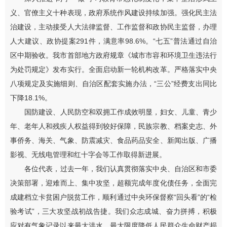
义、官僚主义十种表现，政府系统作风建设持续加强。强化民主法
治建设，主动接受人大法律监督、工作监督和政协民主监督，办理
人大建议、政协提案
291
件，满意率
98.6%
。
“
七五
”
普法通过自治
区中期验收。我市首部地方政府规章《城市市容和环境卫生违法行
为处罚规定》发布实行。全面启动新一轮机构改革。严格落实中央
八项规定及实施细则、自治区配套实施办法，
“
三公
”
经费支出同比
下降
18.1
%
。
国防建设、人民防空和双拥工作成效明显，妇女、儿童、青少
年、老年人和残疾人权益得到较好保障，民族宗教、档案史志、外
事侨务、海关、气象、防震减灾、食品药品安全、新闻出版、广播
影视、无线电管理和红十字会等工作取得新进展。
各位代表，过去一年，我们
认真贯彻落实中央、自治区和市委
决策部署，
迎难而上、集中攻坚，
超额完成年度化债任务，
全面完
成建档立卡贫困户脱贫工作
，
顺利通过中央环保督察
“回头看”
的
“
检
验考试
”
，三大攻坚战初战告捷
。我们众志成城、奋力拼搏，
积极
应对有气象记录以来最大洪水，最大限度降低人民群众生命财产损