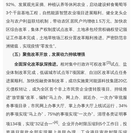
92%
。发展观光采摘、种植认养等休闲农业，启动建设鲜食葡萄等
3
个千亩基地工程
，
自然能源智慧农业项目进展顺利
。
健全龙头企
业与农户利益联结机制，带动农区居民户均增收
1.5
万元。
加快
农
区综合改革，集体产权制度试点改革、土地承包经营权确权登记颁
证工作基本完成，土地草牧场
三权分置
改革顺利
推进
。
严密防范非
洲猪瘟，实现疫情“零发生”。
（五）
聚焦改革开放，发展
动力
持续增强
[3]
全面深化改革纵深推进。
相对集中行政许可权改革
试点
、盐
业体制改革
完成，低碳城市试点等
7
项国家、自治区改革试点任务
进展顺利。加快投融资体制改革，成功实施黄河能源科技集团
20
亿
元债权转让，成为全区首个非上市民营企业债转股项目。
持续推
进
“
放管服
”
改革，
编制
“
马上办、网上办、就近办、一次办
”
审批服
务事项目录，市民网上办事大厅、掌上办事大厅上线
试
运行，
34%
的事项实现
“
马上办
”
，
75%
的事项实现
“
一次办
”
。清理各类证明事
[4]
项
134
项，实现
“32
证合一
”
。企业开办时限压缩
到
5
个工作日，投
资项目审批全部实现网上并联办理，工业项目审批时限
压缩