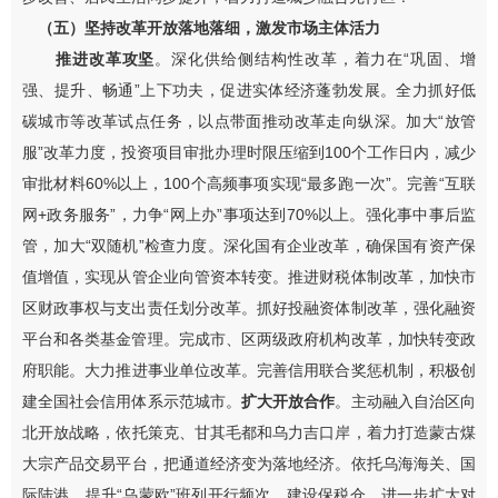
（五）坚持改革开放落地落细，激发市场主体活力
推进改革攻坚
。深化供给侧结构性改革，着力在
“
巩固、增
强、提升、畅通
”
上下功夫，
促进
实体经济
蓬勃
发展。全力抓好低
碳城市等改革试点任务，以点带面推动改革走向纵深。加大
“
放管
服
”
改革力度，投资项目审批办理时限压缩
到
100
个工作日内，减少
审批材料
60%
以上，
100
个高频事项实现
“
最多跑一次
”
。
完善
“
互联
网
+
政务服务
”
，力争
“
网上办
”
事项达到
70%
以上。强化事中事后监
管，加大
“
双随机
”
检查力度。深化国有企业改革，确保国有资产保
值增值
，实现从管企业向管资本转变
。
推进财税体制改革，加快市
区财政事权与支出责任划分改革。抓好
投融资体制改革，
强化
融资
平台和各类基金管理。完成市、区两级政府机构改革，加快转变政
府职能。
大力推进事业单位改革。完善信用联合奖惩机制，积极创
建全国社会信用体系示范城市。
扩大开放合作
。主动融入自治区向
北开放战略，
依托策克、甘其毛都和乌力吉口岸，
着力打造蒙古煤
大宗
产品
交易平台
，把通道经济变为落地经济
。依托乌海海关、国
际陆港，提升
“
乌蒙欧
”
班列开行频次，建设保税仓，进一步扩大对