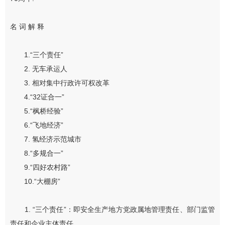
名
词
解
释
1.
“三个责任”
2
.
无车承运人
3
.
相对集中行政许可
权
改革
4
.
“
32
证合一
”
5
.
“
枫桥经验
”
6
.
“
飞地经济
”
7
.
氢经济示范城市
8
.
“
多规合一
”
9
.
“
四好农村路
”
10
.
“
大棚房
”
1.
“
三个责任
”
：
即安全生产地方党政属地管理责任、部门监管
责任和企业主体责任。