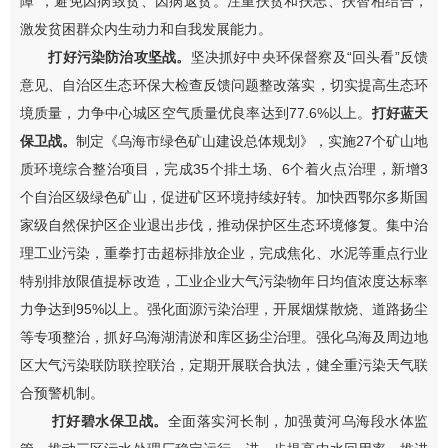
障
”
，避免因病致贫、因病返贫。注重扶贫和扶志、扶智相结合，
激发贫困群众内生动力和自我发展能力
。
打好污染防治攻坚战。
坚决抓好中央环保督察及
“
回头看
”
反馈
意见、自治区生态环保大检查反馈问题整改落实，切实提高生态环
境质量，力争中心城区空气质量优良率达到
77.6%
以上
。
打好蓝天
保卫战。
制定《乌海市绿色矿山建设总体规划》，实施
27
个矿山地
质环境综合整治项目，完成
35
个排土场、
6
个着火点治理，
新增
3
个自治区级绿色矿山，
促进
矿区环境持续好转。
加快西鄂尔多斯国
家级自然保护区企业退出步伐，推动保护区生态环境修复。
集中治
理工业污染，重拳打击超标排放企业，完成焦化、水泥等重点行业
特别排放限值提标改造，工业企业大气污染物年日均值浓度达标率
力争达到
95%
以上。强化面源污染治理，开展烟煤散烧、道路扬尘
等专项整治
，抓好乌海湖清淤和库区扬尘治理
。强化乌海及周边地
区大气污染联防联控联治，定期开展联合执法，健全重污染天气联
合预警机制。
打好碧水保卫战。
全面落实河长制，加强黄河乌海段水体监