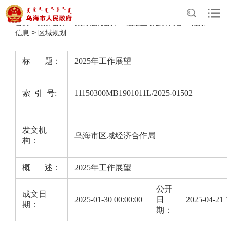
>
>
>
>
首页
政务公开
政府信息公开
法定主动公开内容
规划
>
信息
区域规划
标 题：
2025年工作展望
索 引 号:
11150300MB1901011L/2025-01502
发文机
乌海市区域经济合作局
构：
概 述：
2025年工作展望
公开
成文日
2025-01-30 00:00:00
日
2025-04-21 
期：
期：