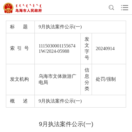
>
>
>
>
首页
政务公开
政府信息公开
法定主动公开内容
处罚/强制
标 题
9月执法案件公示(一)
发
文
1115030001155674
索 引 号
20240914
1W/2024-05988
字
号
信
乌海市文体旅游广
息
发文机构
处罚/强制
电局
分
类
概 述
9月执法案件公示(一)
9月执法案件公示(一)