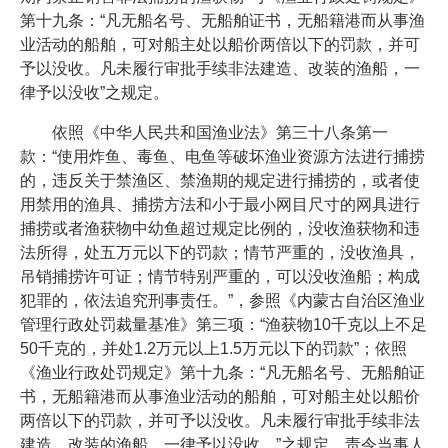
第十九条：“凡无船名号、无船舶证书，无船籍港而从事渔
业活动的船舶，可对船主处以船价两倍以下的罚款，并可
予以没收。凡未履行审批手续非法建造、改装的渔船，一
律予以没收”之规定。
依照《中华人民共和国渔业法》第三十八条第一
款：“使用炸鱼、毒鱼、电鱼等破坏渔业资源方法进行捕捞
的，违反关于禁渔区、禁渔期的规定进行捕捞的，或者使
用禁用的渔具、捕捞方法和小于最小网目尺寸的网具进行
捕捞或者渔获物中幼鱼超过规定比例的，没收渔获物和违
法所得，处五万元以下的罚款；情节严重的，没收渔具，
吊销捕捞许可证；情节特别严重的，可以没收渔船；构成
犯罪的，依法追究刑事责任。”，参照《内蒙古自治区渔业
管理行政处罚裁量基准》第三项：“渔获物10千克以上不足
50千克的，并处1.2万元以上1.5万元以下的罚款”；依照
《渔业行政处罚规定》第十九条：“凡无船名号、无船舶证
书，无船籍港而从事渔业活动的船舶，可对船主处以船价
两倍以下的罚款，并可予以没收。凡未履行审批手续非法
建造、改装的渔船，一律予以没收。”之规定，责令当事人