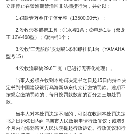
立即停止在禁渔期禁渔区非法捕捞行为，并处以：
1.罚款壹万叁仟伍佰元整（13500.00元）；
2.没收涉案捕捞工具：①水裤1条；②电池1块（双龙
王 12V-468型）；③油桶1个；
3.没收“三无船舶”皮划艇1条和船挂机1台（YAMAHA
型号15）
4.没收渔获物29.6千克（已进行无害化处理）。
当事人必须在收到本处罚决定书之日起15日内持本决
定书到中国建设银行乌海新华东街支行缴纳罚款。逾期不
按规定缴纳罚款的，每日按罚款数额的百分之三加处罚
款。
当事人对本处罚决定不服的，可以在收到本处罚决定
书之日起60日内向乌海市人民政府申请行政复议；或者6
个月内向海勃湾区人民法院提起行政诉讼。行政复议和行