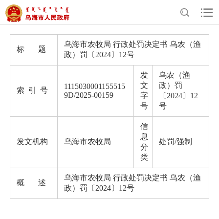
>
>
>
>
首页
政务公开
政府信息公开
法定主动公开内容
处罚/强制
乌海市农牧局 行政处罚决定书 乌农（渔
标 题
政）罚〔2024〕12号
发
乌农（渔
文
政）罚
1115030001155515
索 引 号
9D/2025-00159
字
〔2024〕12
号
号
信
息
发文机构
乌海市农牧局
处罚/强制
分
类
乌海市农牧局 行政处罚决定书 乌农（渔
概 述
政）罚〔2024〕12号