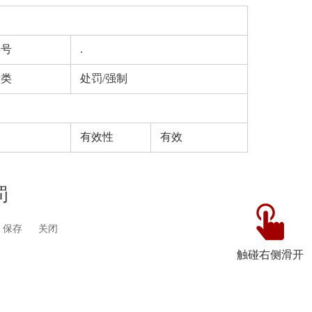
字号
.
分类
处罚/强制
有效性
有效
罚
保存
关闭
触碰右侧滑开