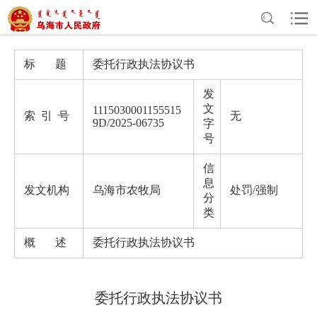
>
>
>
>
首页
政务公开
政府信息公开
法定主动公开内容
处罚/强制
标 题
委托行政执法协议书
发
文
1115030001155515
索 引 号
无
9D/2025-06735
字
号
信
息
发文机构
乌海市农牧局
处罚/强制
分
类
概 述
委托行政执法协议书
委托行政执法协议书