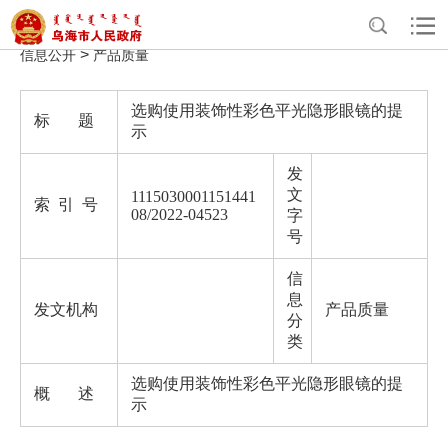
>
>
>
>
首页
政务公开
政府信息公开
法定主动公开内容
重点领域
>
信息公开
产品质量
选购使用装饰性彩色平光隐形眼镜的提
标 题
示
发
文
1115030001151441
索 引 号
08/2022-04523
字
号
信
息
发文机构
产品质量
分
类
选购使用装饰性彩色平光隐形眼镜的提
概 述
示