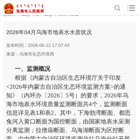
>
>
>
>
首页
政务公开
政府信息公开
法定主动公开内容
重点领域信
>
>
息公开
生态环境
生态环境统计报告
2026年04月乌海市地表水水质状况
发布时间：2026-05-12 17:07:43
来源：乌海市生态环境局
一、监测
概况
根据《内蒙古自治区生态环境厅关于印发
<2026
年内蒙古自治区生态环境监测方案
>
的通
知
》（内环办〔
2026
〕
5
号
）的要求，
202
6
年乌
海市地表水环境质量监测断面共
4
个，监测断面
信息
详见表
1
和表
2
。
其中，下海勃湾断面、都思
兔河入黄口断面为国控断面
，
由
国家地表水采测
分离监测
；拉僧庙断面、乌海湖
断面为区控断
面，由内蒙古自治区环境监测总站乌海分站开展