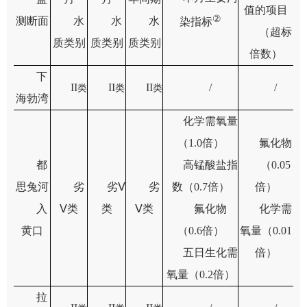
值的
项目
②
测断面
水
水
水
染指标
（超标
质类别
质类别
质类别
倍数）
下
II
II
II
/
/
类
类
类
海勃湾
化学需氧量
（
1.0
倍）
氟化物
都
高锰酸盐指
（
0.05
思兔河
劣
劣Ⅴ
劣
数（
0.7
倍）
倍）
入
Ⅴ类
类
Ⅴ类
氟化物
化学需
黄口
（
0.6
倍）
氧量（
0.01
五日生化需
倍）
氧量（
0.2
倍）
拉