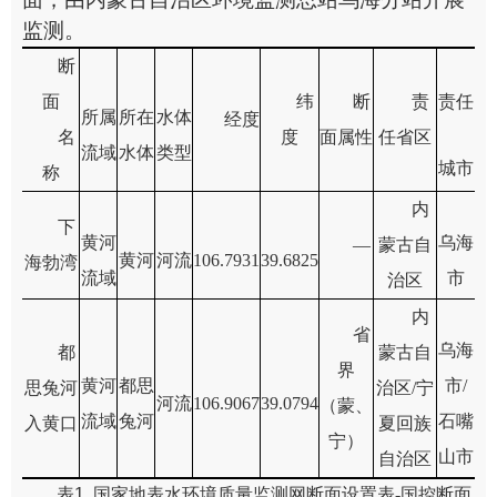
监测。
断
面
纬
断
责
责任
所
属
所在
水体
经度
名
度
面属性
任省区
流域
水体
类型
城市
称
内
下
黄河
乌海
—
蒙古自
黄河
河流
106.7931
39.6825
海勃湾
流域
市
治区
内
省
乌海
都
蒙古自
界
黄河
都思
市
/
思兔河
治区
/
宁
河流
106.9067
39.0794
（蒙、
流域
兔河
石嘴
入黄口
夏回族
宁）
山市
自治区
表
1
国家地表水环境质量监测网断面设置表
-
国
控
断面