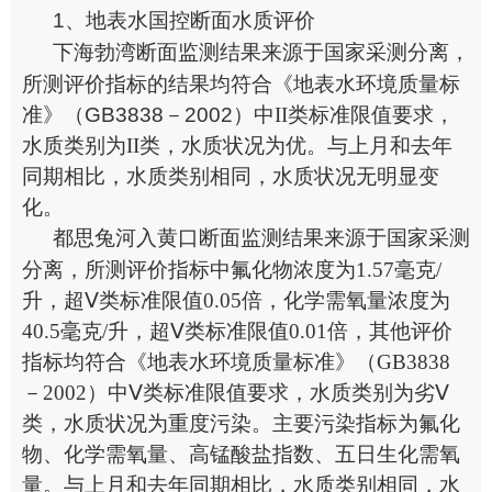
1、
地表水国控断面水质评价
下海勃湾断面监测结果来源于国家采测分离，
所测评价指标的结果均符合《地表水环境质量标
准》（
GB3838
－
2002
）中
II
类
标准限值要求，
水质类别为
II
类
，水质状况为
优
。
与上月和去年
同期相比，水质类别相同，水质状况无明显变
化。
都思兔河入黄口断面监测结果来源于国家采测
分离，所测评价指标中氟化物浓度为
1.57
毫克
/
升，超
Ⅴ类
标准限值
0.05
倍，化学需氧量浓度为
40.5
毫克
/
升，超
Ⅴ类
标准限值
0.01
倍，其他评价
指标
均符合《地表水环境质量标准》（
GB3838
－
2002
）中Ⅴ类标准限值要求，水质类别为劣Ⅴ
类，水质状况为重度污染。主要污染指标为氟化
物、化学需氧量、高锰酸盐指数、五日生化需氧
量。与上月和去年同期相比，水质类别
相同，
水