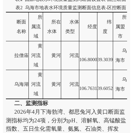
表
2
乌海市地表水环境质量监测断面信息表
-
区控断面
所
所
断面
所在
水体
纬
属流
经度
属盟
名称
水体
类型
度
域
市
黄
乌
拉僧庙
河流
黄河
河流
106.8000
39.3039
海市
域
黄
乌
乌海湖
河流
黄河
河流
106.7631
39.6052
海市
域
二、监测
指标
2026
年
4
月下海勃湾、都思兔河入黄口断面监
测指标均为
24
项，分别为
pH
、溶解氧、高锰酸盐
指数、五日生化需氧量、氨氮、石油类、挥发