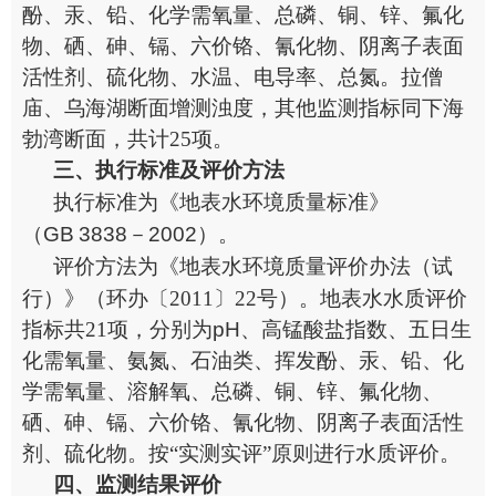
酚、汞、铅、化学需氧量、总磷、铜、锌、氟化
物、硒、砷、镉、六价铬、氰化物、阴离子表面
活性剂、硫化物、水温、电导率、总氮。拉僧
庙、乌海湖断面增测浊度，其他监测指标同下海
勃湾断面，共计
25
项。
三、执行标准
及评价方法
执行标准
为
《地表水环境质量标准》
（
GB
3838
－
2002
）。
评价方法为
《地表水环境质量评价办法（试
行）》（环办〔
2011
〕
22
号）
。
地表水水质评价
指标共
21
项，分别为
pH
、高锰酸盐指数、五日生
化需氧量、氨氮、石油类、挥发酚、汞、铅、化
学需氧量、溶解氧、总磷、铜、锌、氟化物、
硒、砷、镉、六价铬、氰化物、阴离子表面活性
剂、硫化物
。按“实测实评”原则进行水质评价。
四、监测结果评价