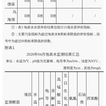
II
II
II
/
/
类
类
类
僧庙
乌
II
II
II
/
/
类
类
类
海湖
①：表
3
地表水水质评价结果仅统计
21
项水质评价指标。
②：
主要污染指标为
超过地表水Ⅲ类标准
限值的评价
指标
，括
III
号中为超过
类标准限值的
倍数。
附表
1
2026
年
04
月地表水监测结果汇总
℃
/m
单位：水温为
，
pH
值为无量纲，电导率为
m
S
，
浊度为
NTU
，
mg/L
透明度为
cm
，
其他为
五
高
日
锰
电
溶
生
项目
水
酸
石油
导
解
化
氨氮
挥发酚
pH
监测断面
温
盐
类
率
氧
需