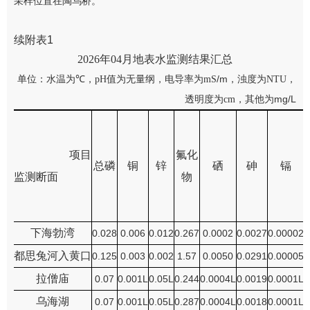
采样位置在陶乌桥。
续附表
1
202
6
年
04
月地表水监测结果汇总
℃
/m
单位：水温为
，
pH
值为无量纲，电导率为
m
S
，
浊度为
NTU
，
mg/L
透明度为
cm
，
其他为
项目
氟化
总磷
铜
锌
硒
砷
镉
监测断面
物
下海勃湾
0.028
0.006
0.012
0.267
0.0002
0.0027
0.00002
都思兔河入黄口
0.125
0.003
0.002
1.57
0.0050
0.0291
0.00005
拉僧庙
0.07
0.001L
0.05L
0.244
0.0004L
0.0019
0.0001L
0
乌海湖
0.07
0.001L
0.05L
0.287
0.0004L
0.0018
0.0001L
0