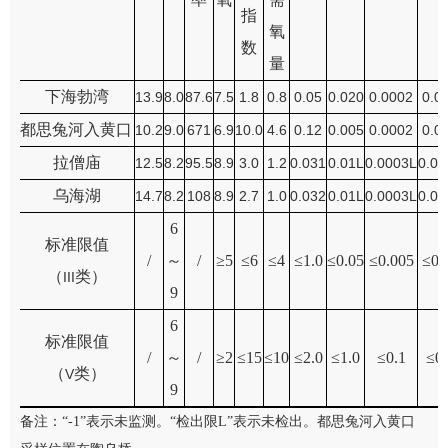
指
氧
数
量
下海勃湾
13.9
8.0
87.6
7.5
1.8
0.8
0.05
0.020
0.0002
0.0
都思兔河入黄口
10.2
9.0
671
6.9
10.0
4.6
0.12
0.005
0.0002
0.0
拉僧庙
12.5
8.2
95.5
8.9
3.0
1.2
0.031
0.01L
0.0003L
0.00
乌海湖
14.7
8.2
108
8.9
2.7
1.0
0.032
0.01L
0.0003L
0.00
6
标准限值
/
～
/
≥
5
≤
6
≤
4
≤
1.0
≤
0.05
≤
0.005
≤
0.
（
类）
III
9
6
标准限值
/
～
/
≥
2
≤
15
≤
10
≤
2.0
≤
1.0
≤
0.1
≤
0
（
类）
V
9
备注：
“
-1
”表示未监测。“检出限
L
”表示未检出。都思兔河入黄口