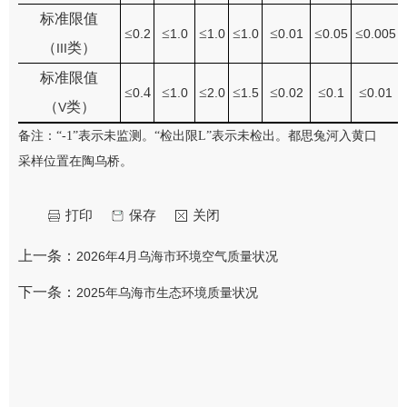
标准限值
≤
≤
≤
≤
≤
≤
≤
0.2
1.0
1.0
1.0
0.01
0.05
0.005
（
类）
III
标准限值
≤
4
≤
≤
≤
≤
≤
≤
0.
1.0
2.0
1.5
0.02
0.1
0.01
（
类）
V
备注：
“
-1
”表示未监测。“检出限
L
”表示未检出。都思兔河入黄口
采样位置在陶乌桥。
打印
保存
关闭
上一条：
2026年4月乌海市环境空气质量状况
下一条：
2025年乌海市生态环境质量状况