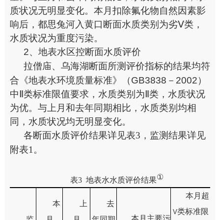
质状况无明显变化。本月扣除氟化物自然因素影
响后，都思兔河入黄口断面水质类别为劣Ⅴ类，
水质状况为重度污染。
2、
地表水区控断面水质评价
拉僧庙
、乌海湖
断面
所测评价指标
的
结果均符
合《地表水环境质量标准》（
GB3838
－
2002
）
中
Ⅱ类
标准限值要求
，水质类别为Ⅱ类，水质状况
为优
。
与上月和去年同期相比，水质类别均相
同，水质状况均无明显变化。
各断面水质评价结果详见表
3
，监测结果详见
附表
1
。
①
表
3
地表水水质评价结果
本月超
本
上
去
类
标准限
V
本月主要污
监
月
月
年同期