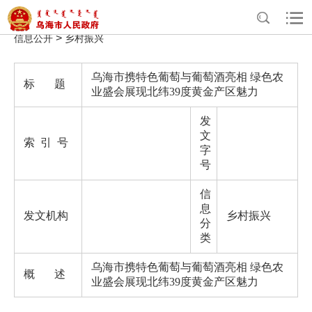
>
>
>
>
首页
政务公开
政府信息公开
法定主动公开内容
重点领域
>
信息公开
乡村振兴
乌海市携特色葡萄与葡萄酒亮相 绿色农
标 题
业盛会展现北纬39度黄金产区魅力
发
文
索 引 号
字
号
信
息
发文机构
乡村振兴
分
类
乌海市携特色葡萄与葡萄酒亮相 绿色农
概 述
业盛会展现北纬39度黄金产区魅力