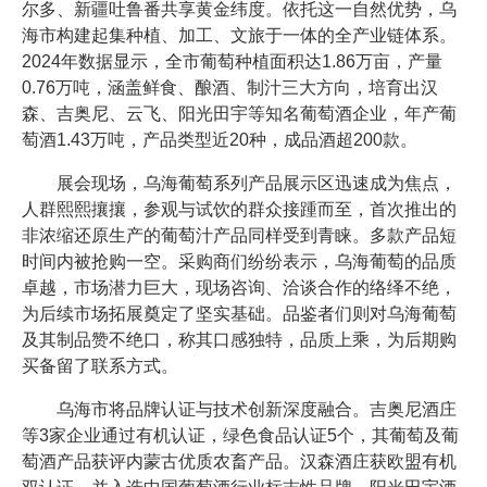
尔多、新疆吐鲁番共享黄金纬度。依托这一自然优势，乌
海市构建起集种植、加工、文旅于一体的全产业链体系。
2024年数据显示，全市葡萄种植面积达1.86万亩，产量
0.76万吨，涵盖鲜食、酿酒、制汁三大方向，培育出汉
森、吉奥尼、云飞、阳光田宇等知名葡萄酒企业，年产葡
萄酒1.43万吨，产品类型近20种，成品酒超200款。
展会现场，乌海葡萄系列产品展示区迅速成为焦点，
人群熙熙攘攘，参观与试饮的群众接踵而至，首次推出的
非浓缩还原生产的葡萄汁产品同样受到青睐。多款产品短
时间内被抢购一空。采购商们纷纷表示，乌海葡萄的品质
卓越，市场潜力巨大，现场咨询、洽谈合作的络绎不绝，
为后续市场拓展奠定了坚实基础。品鉴者们则对乌海葡萄
及其制品赞不绝口，称其口感独特，品质上乘，为后期购
买备留了联系方式。
乌海市将品牌认证与技术创新深度融合。吉奥尼酒庄
等3家企业通过有机认证，绿色食品认证5个，其葡萄及葡
萄酒产品获评内蒙古优质农畜产品。汉森酒庄获欧盟有机