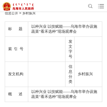
>
>
>
>
首页
政务公开
政府信息公开
法定主动公开内容
重点领域
>
信息公开
乡村振兴
以种兴业 以技赋能——乌海市举办设施
标 题
蔬菜“看禾选种”现场观摩会
发
文
索 引 号
字
号
信
息
发文机构
乡村振兴
分
类
以种兴业 以技赋能——乌海市举办设施
概 述
蔬菜“看禾选种”现场观摩会