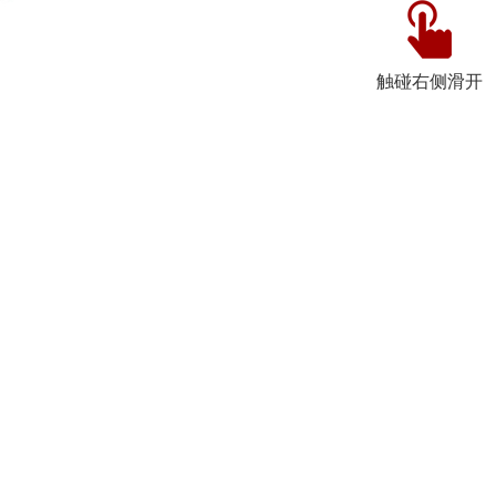
触碰右侧滑开