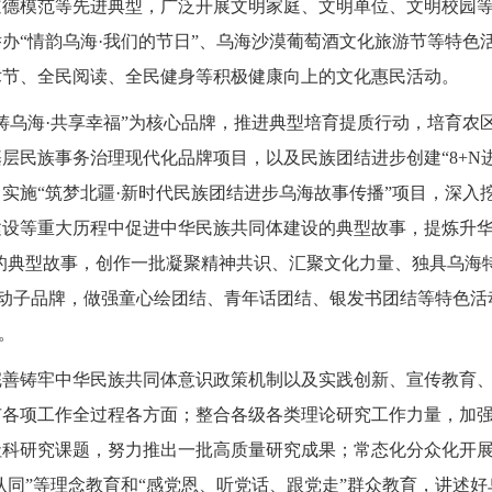
道德模范等先进典型，广泛开展文明家庭、文明单位、文明校园
办“情韵乌海·我们的节日”、乌海沙漠葡萄酒文化旅游节等特色
术节、全民阅读、全民健身等积极健康向上的文化惠民活动。
铸乌海·共享幸福”为核心品牌，推进典型培育提质行动，培育农
层民族事务治理现代化品牌项目，以及民族团结进步创建“8+N
实施“筑梦北疆·新时代民族团结进步乌海故事传播”项目，深入
设等重大历程中促进中华民族共同体建设的典型故事，提炼升华
设的典型故事，创作一批凝聚精神共识、汇聚文化力量、独具乌海
性活动子品牌，做强童心绘团结、青年话团结、银发书团结等特色活
。
完善铸牢中华民族共同体意识政策机制以及实践创新、宣传教育
市各项工作全过程各方面；整合各级各类理论研究工作力量，加
社科研究课题，努力推出一批高质量研究成果；常态化分众化开
认同”等理念教育和“感党恩、听党话、跟党走”群众教育，讲述好