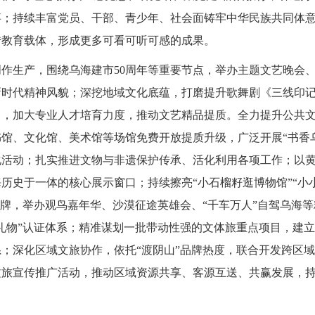
事；持续丰富党员、干部、青少年、社会面铸牢中华民族共同体
传教育载体，形成更多可看可听可感的成果。
作生产，围绕乌海建市50周年等重要节点，举办主题文艺晚会
新时代精神风貌；深挖地域文化底蕴，打磨提升歌舞剧《三线印
目，加大专业人才培育力度，推动文艺精品提质。全力提升公共
馆、文化馆、美术馆等场馆免费开放提质升级，广泛开展“书香
化活动；扎实推进文物与非遗保护传承、活化利用各项工作；以
历史于一体的核心展示窗口；持续擦亮“小石榴籽逛博物馆”“小
品牌，举办观鸟嘉年华、沙漠征途英雄会、“千车万人”自驾乌海
礼物”认证体系；精准谋划一批带动性强的文体旅重点项目，建
；深化区域文旅协作，依托“渡阴山”品牌热度，联合开发跨区
旅宣传推广活动，推动区域资源共享、客源互送、共赢发展，持