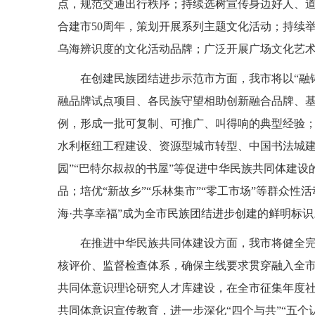
点，规范交通出行秩序；持续选树宣传身边好人、
合建市50周年，策划开展系列主题文化活动；持续举
乌海辨识度的文化活动品牌；广泛开展广场文化艺
在创建民族团结进步示范市方面，我市将以“融
融品牌试点项目、各民族守望相助创新融合品牌、基
例，形成一批可复制、可推广、叫得响的典型经验；
水利枢纽工程建设、资源型城市转型、中国书法城建
园”“巴特尔叔叔的书屋”等促进中华民族共同体建
品；培优“新故乡”“乐林集市”“零工市场”等群众
海·共享幸福”成为全市民族团结进步创建的鲜明标识
在推进中华民族共同体建设方面，我市将健全
核评价、监督检查体系，确保主线要求贯穿融入全
共同体意识理论研究人才库建设，在全市征集年度
共同体意识宣传教育，进一步深化“四个与共”“五个