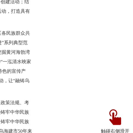
等创建活动；结
活动，打造具有
区各民族群众共
进”系列典型范
挖掘黄河海勃湾
“一泓清水映家
特色的宣传产
动，让“融铸乌
、政策法规、考
强铸牢中华民族
展铸牢中华民族
触碰右侧滑开
乌海建市50年来