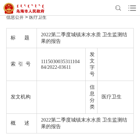
>
>
>
>
首页
政务公开
政府信息公开
法定主动公开内容
重点领域
>
信息公开
医疗卫生
2022第二季度城镇末水水质 卫生监测结
标 题
果的报告
发
文
1115030035311104
索 引 号
84/2022-03611
字
号
信
息
发文机构
医疗卫生
分
类
2022第二季度城镇末水水质 卫生监测结
概 述
果的报告