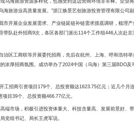
发现乌海旅游资源多样化，也感受到这边营商环境非常棒。企业
乌海旅游业高质量发展。”浙江焕景艺创旅游投资管理有限公司
市开展企业发展需求、产业链延链补链需求摸底调研，梳理产业链
带队赴外招商9次，各区各部门派出114个工作组446人次赴京
自治区工商联等开展委托招商，先后在杭州、上海、呼和浩特举
来”的浓厚招商氛围。成功举办了2024中国（乌海）第三届BD
工招商引资项目179个、总投资额达1623.75亿元；近几个月
项目39个、总投资额466.77亿元。
等高端市场，积极引进投资体量大、科技含量高、发展前景好、
作局党组书记、局长王虎军说。