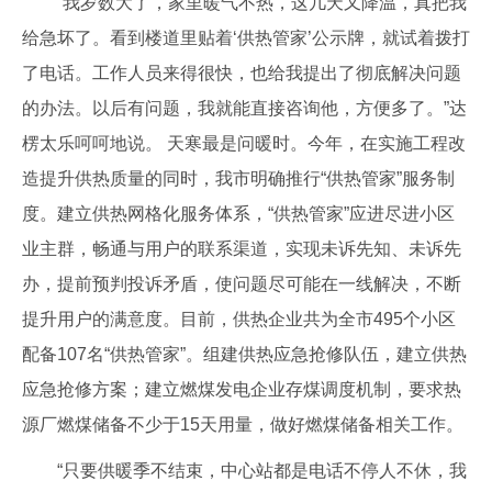
“我岁数大了，家里暖气不热，这几天又降温，真把我
给急坏了。看到楼道里贴着‘供热管家’公示牌，就试着拨打
了电话。工作人员来得很快，也给我提出了彻底解决问题
的办法。以后有问题，我就能直接咨询他，方便多了。”达
楞太乐呵呵地说。 天寒最是问暖时。今年，在实施工程改
造提升供热质量的同时，我市明确推行“供热管家”服务制
度。建立供热网格化服务体系，“供热管家”应进尽进小区
业主群，畅通与用户的联系渠道，实现未诉先知、未诉先
办，提前预判投诉矛盾，使问题尽可能在一线解决，不断
提升用户的满意度。目前，供热企业共为全市495个小区
配备107名“供热管家”。组建供热应急抢修队伍，建立供热
应急抢修方案；建立燃煤发电企业存煤调度机制，要求热
源厂燃煤储备不少于15天用量，做好燃煤储备相关工作。
“只要供暖季不结束，中心站都是电话不停人不休，我