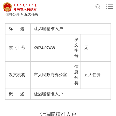
>
>
>
>
首页
政务公开
政府信息公开
法定主动公开内容
重点领域
>
信息公开
五大任务
标 题
让温暖精准入户
发
文
索 引 号
无
/2024-07438
字
号
信
息
发文机构
市人民政府办公室
五大任务
分
类
概 述
让温暖精准入户
让温暖精准入户