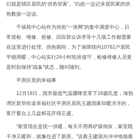
们就是辖区居民的‘供热管家’。”白皓一边记录居民家的供
热数据一边说。
千禧苑中心站作为供热“一张网”的集中调度中心，日
常巡检、维修、抢修、回应群众诉求等十几项工作都需要
在这里进行处理。供热期间，为了保障辖内10762户居民
平稳用暖，中心站实行24小时轮班值守，检修维修人员更
是时刻保持“战备”状态，随叫随到。
平房区里的幸福事
12月18日，我市最低气温骤降至零下16摄氏度，海勃
湾区新华街道幸福社区平房区居民王建国家却暖洋洋的，
客厅窗台上几盆鲜花开得正盛。
“家里现在是统一供暖，每天不用再铲煤倒灰，家里既
干净又暖和，就像住进了新房。”说着王建国兴冲冲地领着