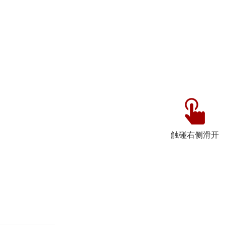
触碰右侧滑开