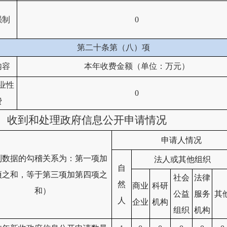
强制
0
第二十条第（八）项
内容
本年收费金额（单位：万元）
业性
0
费
、收到和处理政府信息公开申请情况
申请人情况
列数据的勾稽关系为：第一项加
法人或其他组织
自
项之和，等于第三项加第四项之
社会
法律
然
商业
科研
和）
公益
服务
其
人
企业
机构
组织
机构