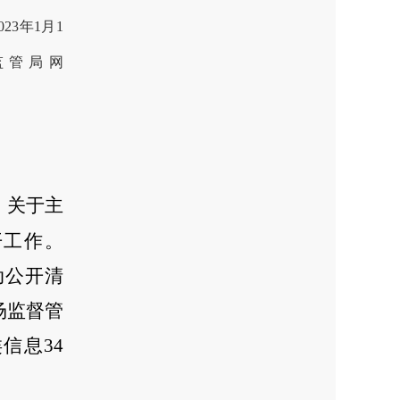
2
3
年1月1
监管局网
》关于主
开工作。
动公开清
场监督管
类信息
34