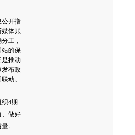
息公开指
新媒体账
确分工，
网站的保
三
是推动
道发布政
同联动。
组织
4
期
力、做好
质量。