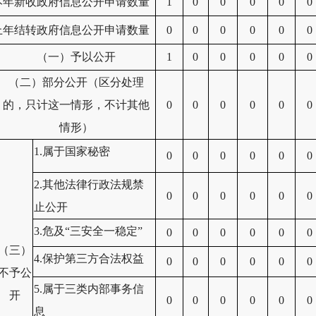
本年新收政府信息公开申请数量
1
0
0
0
0
0
上年结转政府信息公开申请数量
0
0
0
0
0
0
（一）予以公开
1
0
0
0
0
0
（二）部分公开（区分处理
的，只计这一情形，不计其他
0
0
0
0
0
0
情形）
1.属于国家秘密
0
0
0
0
0
0
2.其他法律行政法规禁
0
0
0
0
0
0
止公开
3.危及“三安全一稳定”
0
0
0
0
0
0
（三）
4.保护第三方合法权益
0
0
0
0
0
0
不予公
5.属于三类内部事务信
开
0
0
0
0
0
0
息