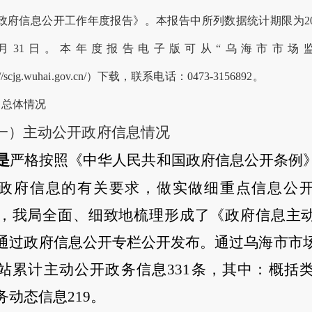
政府信息公开工作年度报告》。本报告中所列数据统计期限为20
2月31日。本年度报告电子版可从“
乌海市
市场
scjg.
wuhai
.gov.cn/）下载，联系电话：
0473
-
3156892
。
、总体情况
一）主动公开政府信息情况
是
严格按照《中华人民共和国政府信息公开条例
政府信息的有关要求，做实做细重点信息公
，我局全面、细致地梳理形成了《政府信息主
通过政府信息公开专栏公开发布。通过
乌海
市市
站累计主动公开政务信息
331
条，其中：
概括
务动态信息219
。