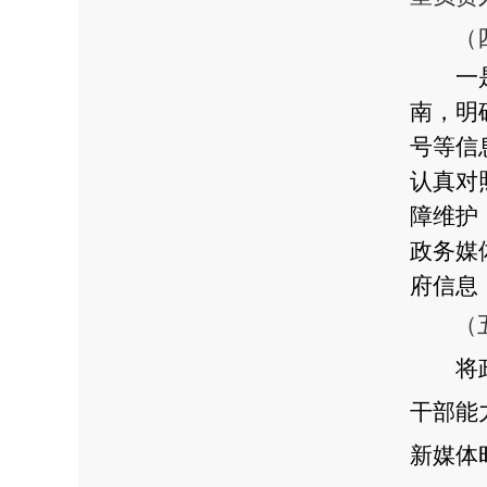
（
一
南，明
号等信
认真对
障维护
政务媒
府信息
（
将
干部能
新媒体