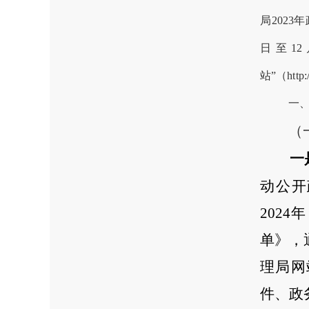
局20
23
年
日至1
站”（http://
一
（
一
动公开
202
4
年
单》，
理局网
件、政