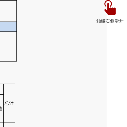
触碰右侧滑开
总计
他