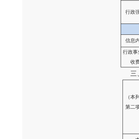
行政
信息
行政事
收
三
（本
第二