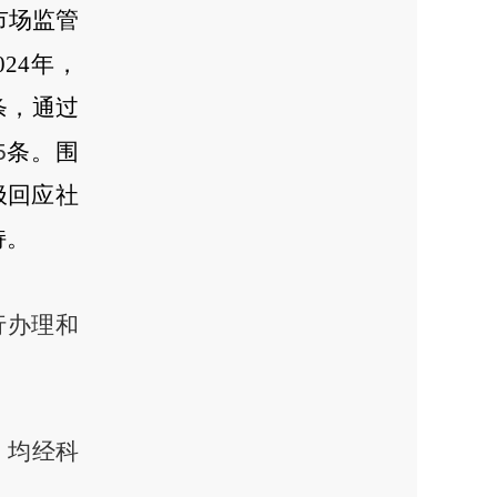
市场监管
2
4
年，
条
，
通过
5
条。围
极回应社
持。
行办理和
。
，均经科
。