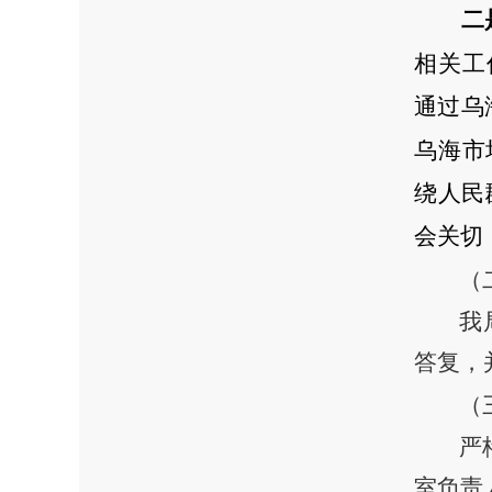
二
相关工
通过
乌
乌海
市
绕人民
会关切
（
我
答复，
（
严
室负责