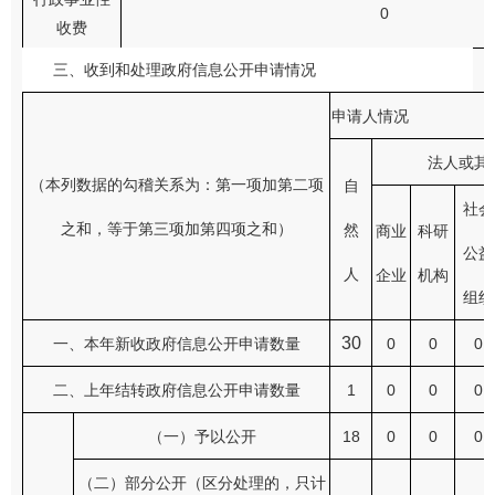
0
收费
三、收到和处理政府信息公开申请情况
申请人情况
法人或其
（本列数据的勾稽关系为：第一项加第二项
自
社会
之和，等于第三项加第四项之和）
然
商业
科研
公益
人
企业
机构
组织
30
一、本年新收政府信息公开申请数量
0
0
0
二、上年结转政府信息公开申请数量
1
0
0
0
（一）予以公开
18
0
0
0
（二）部分公开（区分处理的，只计