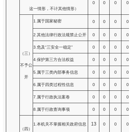
0
0
0
0
这一情形，不计其他情形）
1.属于国家秘密
0
0
0
0
2.其他法律行政法规禁止公开
0
0
0
0
3.危及“三安全一稳定”
0
0
0
0
（三）
4.保护第三方合法权益
0
0
0
0
不予公
5.属于三类内部事务信息
0
0
0
0
开
6.属于四类过程性信息
0
0
0
0
7.属于行政执法案卷
0
0
0
0
8.属于行政查询事项
0
0
0
0
13
1.本机关不掌握相关政府信息
0
0
0
（四）