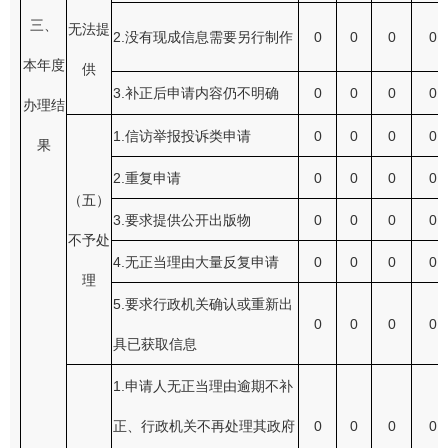
三、
无法提
2.没有现成信息需要另行制作
0
0
0
0
本年度
供
3.补正后申请内容仍不明确
0
0
0
0
办理结
1.信访举报投诉类申请
0
0
0
0
果
2.重复申请
0
0
0
0
（五）
3.要求提供公开出版物
0
0
0
0
不予处
4.无正当理由大量反复申请
0
0
0
0
理
5.要求行政机关确认或重新出
0
0
0
0
具已获取信息
1.申请人无正当理由逾期不补
正、行政机关不再处理其政府
0
0
0
0