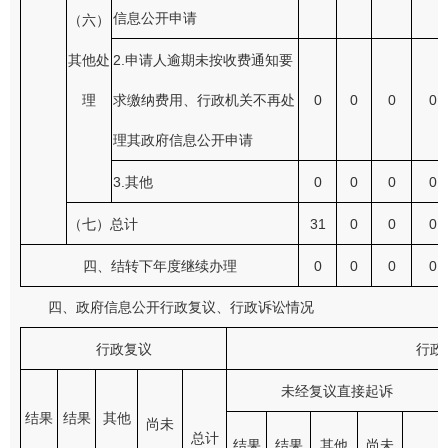
信息公开申请
（六）
其他处
2.申请人逾期未按收费通知要
理
求缴纳费用、行政机关不再处
0
0
0
0
理其政府信息公开申请
3.其他
0
0
0
0
（七）总计
31
0
0
0
四、结转下年度继续办理
0
0
0
0
四、政府信息公开行政复议、行政诉讼情况
行政复议
行政
未经复议直接起诉
结果
结果
其他
尚未
总计
结果
结果
其他
尚未