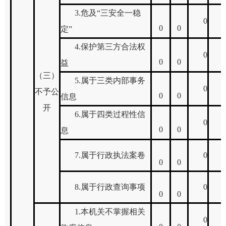
3.
危及
“
三安全一稳
0
0
0
定
”
4.
保护第三方合法权
0
0
0
益
（三）
5.
属于三类内部事务
0
不予公
0
0
信息
开
6.
属于四类过程性信
0
0
0
息
7.
属于行政执法案卷
0
0
0
8.
属于行政查询事项
0
0
0
1.
本机关不掌握相关
0