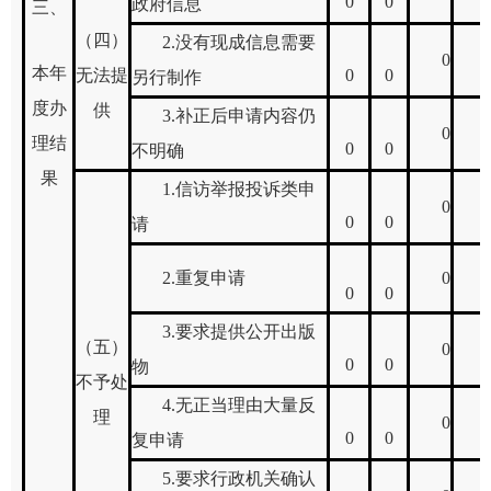
0
0
政府信息
三、
（四）
2.
没有现成信息需要
0
本年
无法提
0
0
另行制作
度办
供
3.
补正后申请内容仍
0
理结
0
0
不明确
果
1.
信访举报投诉类申
0
0
0
请
2.
重复申请
0
0
0
3.
要求提供公开出版
（五）
0
0
0
物
不予处
4.
无正当理由大量反
理
0
0
0
复申请
5.
要求行政机关确认