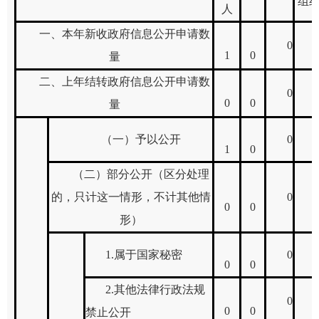
组
人
一、本年新收政府信息公开申请数
0
1
0
量
二、上年结转政府信息公开申请数
0
0
0
量
（一）予以公开
0
1
0
（二）部分公开（区分处理
的，只计这一情形，不计其他情
0
0
0
形）
1.
属于国家秘密
0
0
0
2.
其他法律行政法规
0
0
0
禁止公开