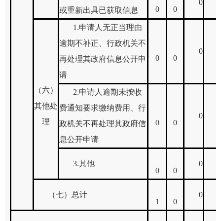
0
0
0
或重新出具已获取信息
1.
申请人无正当理由
逾期不补正、行政机关不
0
0
0
再处理其政府信息公开申
请
（六）
2.
申请人逾期未按收
其他处
费通知要求缴纳费用、行
0
理
0
0
政机关不再处理其政府信
息公开申请
3.
其他
0
0
0
（七）总计
0
1
0