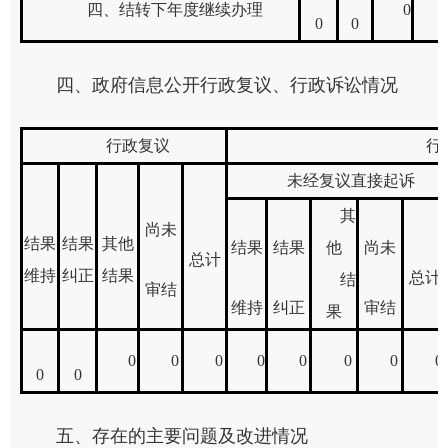
四、结转下年度继续办理
0
0
0
四、政府信息公开行政复议、行政诉讼情况
行政复议
行
未经复议直接起诉
其
尚未
结果
结果
其他
结果
结果
他
尚未
总计
维持
纠正
结果
总计
结
审结
维持
纠正
审结
果
0
0
0
0
0
0
0
0
0
0
五、存在的主要问题及改进情况