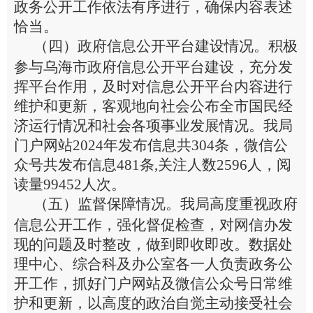
政务公开工作依法有序进行，确保内容表述
恰当。
（
四
）政府信息公开平台建设情况。积极
参与
乌海
市政府信息公开平台
建设，充分发
挥平台作用，及时对信息公开平台内容进行
维护和更新，客观地向社会公布全市国民经
济运行情况和社会各项事业发展情况。
我局
门
户
网站
202
4
年发布信息共
3
04
条，
微信公
众号共发布信息
481
条
,
关注人数
2596
人
，
阅
读量
99452
人次
。
（
五
）
监督保障情况。
我局
高度重视政府
信息公开工作，
强化督促检查，对
网信办
发
现的问题及时整改，做到即收即改。
数据处
理中心
、综合科
及办公室各一人负责政务公
开工作，抓好门户网站及微信公众号日常维
护和更新，以高度的政治自觉主动接受社会