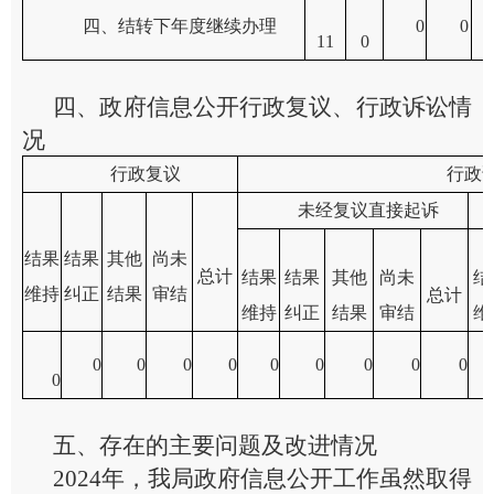
四、结转下年度继续办理
0
0
1
1
0
四、政府信息公开行政复议、行政诉讼情
况
行政复议
行政
未经复议直接起诉
结果
结果
其他
尚未
总计
结果
结果
其他
尚未
结
维持
纠正
结果
审结
总计
维持
纠正
结果
审结
维
0
0
0
0
0
0
0
0
0
0
五、存在的主要问题及改进情况
2024年，我
局政府信息公开工作虽然取得