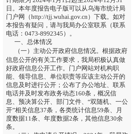
计期限为
202
4
年
1
月
1
日起至
202
4
年
12
月
31
日。
本年度报告电子版可以从
乌海市统计局
门户网（
http://tjj.wuhai.gov.cn
）下载。
如对
本报告有疑问，请与
我局
办公室联系（联系
电话：
0473-8992345
）。
一、总体情况
（一）主动公开政府信息情况。根据政府
信息公开的有关工作要求，
我
局积极认真做
好政府信息公开工作。门户网站
对
机构职
能、领导信息、单位职责等应该主动公开的
信息及时进行公开；公布了办公地址、联系
电话并及时发布
政务
动态
160
条，概况信
息、预决算公开、部门文件、
“
双随机、一公
开
”
相关信息
37
条，各类统计信息
59
条、月
度数据
11
条、年度数据
2
条
，其他信息
30
余
条。