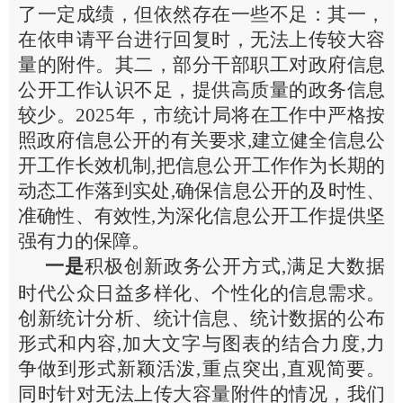
了一定成绩，但依然存在一些不足：
其一，
在依申请平台进行回复时，无法上传较大容
量的附件。
其二，
部分干部职工对政府信息
公开工作认识不足，提供高质量的政务信息
较少。
2025
年，市统计局
将在工作中严格按
照政府信息公开的有关要求
,
建立健全信息公
开工作长效机制
,
把信息公开工作作为长期的
动态工作落到实处
,
确保信息公开的及时性、
准确性、有效性
,
为深化信息公开工作提供坚
强有力的保障。
一是
积极创新政务公开方式
,
满足大数据
时代公众日益多样化、个性化的信息需求。
创新统计分析、统计信息、统计数据的公布
形式和内容
,
加大文字与图表的结合力度
,
力
争做到形式新颖活泼
,
重点突出
,
直观简要。
同时
针对
无法上传大容量附件的
情况，我们