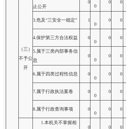
0
0
0
0
止公开
3.
危及
“
三安全一稳定
”
1
0
0
0
4.
保护第三方合法权益
0
0
0
0
（三）
5.
属于三类内部事务信
0
0
0
不予公
0
息
开
6.
属于四类过程性信息
0
0
0
0
7.
属于行政执法案卷
0
0
0
0
8.
属于行政查询事项
0
0
0
0
1.
本机关不掌握相
0
0
0