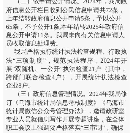
（二）依申请公开情况。
202
4
年，
我局政
府信息公开栏目收到公民信息申请共72条，
上年结转政府信息公开申请5条，予以公开
65条，不予公开1条,本年结转2025年政府信
息公开申请11条。我局未向有关信息申请人
员收取信息处理费。
我局严格执行统计执法检查规程、行政执
法“三项制度”，规范执法程序，
2024
年开
展
“
双随机、一公开
”
执法检查
21
户（其中，
跨部门联合检查
4
户），开展统计执法检查
企业
8
户。
（
三
）政府信息管理情况。
202
4
年
我局
修
订
《乌海
市统计局
信息考核制度》
《
乌海
市
统计局
微信公众号管理办法
》，邀请政研室
专业人员就信息写作开展专题讲座，在全体
职工会议上强调要严格落实
“
三审制
”
，确保