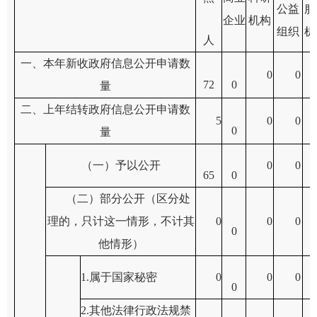
公益
服
企业
机构
组织
机
人
一、本年新收政府信息公开申请数
0
0
72
0
量
二、上年结转政府信息公开申请数
5
0
0
0
量
（一）予以公开
0
0
65
0
（二）部分公开（区分处
理的，只计这一情形，不计其
0
0
0
0
他情形）
1.
属于国家秘密
0
0
0
0
2.
其他法律行政法规禁