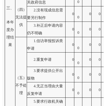
0
关政府信息
三、
（四）
2.
没有现成信息需
0
0
0
无法提
0
要另行制作
本年
供
3.
补正后申请内容
0
0
0
度办
0
仍不明确
理结
1.
信访举报投诉类
0
0
0
果
0
申请
2.
重复申请
0
0
0
0
3.
要求提供公开出
0
0
0
（五）
0
版物
不予处
4.
无正当理由大量
0
0
0
理
0
反复申请
5.
要求行政机关确