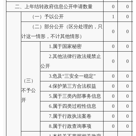
二、上年结转政府信息公开申请数量
0
0
（一）予以公开
1
0
（二）部分公开
（区分处理的，只
0
0
计这一情形，不计其他情形）
1.属于国家秘密
0
0
2.其他法律行政法规禁止
0
0
公开
3.危及“三安全一稳定”
0
0
（三）
4.保护第三方合法权益
0
0
不予公
5.属于三类内部事务信息
0
0
开
6.属于四类过程性信息
0
0
7.属于行政执法案卷
0
0
8.属于行政查询事项
0
0