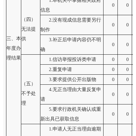
1.本机关不掌握相关政府
0
0
信息
（四）
2.没有现成信息需要另行
0
0
无法提
制作
三、本
供
3.补正后申请内容仍不明
0
0
年度办
确
理结果
1.信访举报投诉类申请
0
0
2.重复申请
0
0
3.要求提供公开出版物
0
0
（五）
4.无正当理由大量反复申
不予处
0
0
请
理
5.要求行政机关确认或重
0
0
新出具已获取信息
1.申请人无正当理由逾期