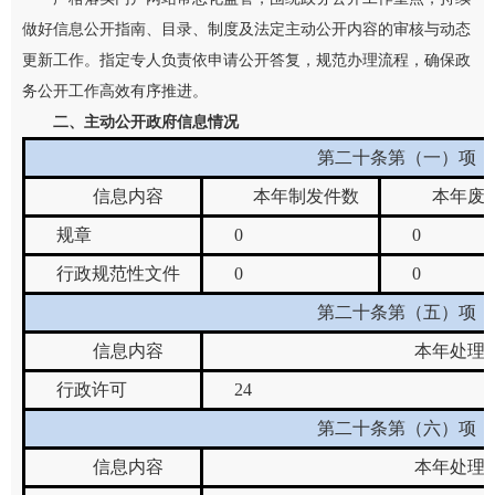
做好信息公开指南、目录、制度及法定主动公开内容的审核与动态
更新工作。指定专人负责依申请公开答复，规范办理流程，确保政
务公开工作高效有序推进。
二、主动公开政府信息情况
第二十条第（一）项
信息内容
本年
制发件数
本年废
规章
0
0
行政规范性文件
0
0
第二十条第（五）项
信息内容
本年处理
行政许可
24
第二十条第（六）项
信息内容
本年处理