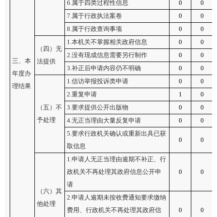
6.属于四类过程性信息
0
0
7.属于行政执法案卷
0
0
8.属于行政查询事项
0
0
1.本机关不掌握相关政府信息
0
0
（四）无
2.没有现成信息需要另行制作
0
0
三、本
法提供
3.补正后申请内容仍不明确
0
0
年度办
1.信访举报投诉类申请
0
0
理结果
2.重复申请
1
0
（五）不
3.要求提供公开出版物
0
0
予处理
4.无正当理由大量反复申请
0
0
5.要求行政机关确认或重新出具已获
0
0
取信息
1.申请人无正当理由逾期不补正、行
政机关不再处理其政府信息公开申
0
0
请
（六）其
2.申请人逾期未按收费通知要求缴纳
他处理
费用、行政机关不再处理其政府信
0
0