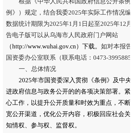
根据《中华人民共和国政府信息公开条例
例》）
规定，
结合
我委
202
5
年实际工作情况编
数据
统计期限为202
5
年1月1日起至202
5
年12
告电子版可以从乌海市人民政府门户网站
（http://www.wuhai.gov.cn）
下载。
如对本报告
国资委办公室联系
（联系电话：0473-399
5885
一、总体情况
2025年
市国资委
深入贯彻《条例》及中央
进政府信息与政务公开的的各项决策部署。紧
心工作，以提升公开质量和时效为重点，不断
宽公开渠道，优化公开内容，积极回应社会关
知情权、参与权、监督权。