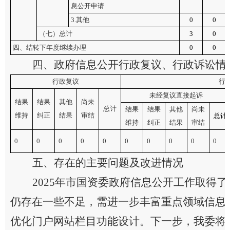
息公开申请
3.其他
0
0
（七）总计
3
0
四、结转下年度继续办理
0
0
四、政府信息公开行政复议、行政诉讼情
行政复议
行
未经复议直接起诉
结果
结果
其他
尚未
总计
结果
结果
其他
尚未
维持
纠正
结果
审结
总计
维持
纠正
结果
审结
0
0
0
0
0
0
0
0
0
0
五、存在的主要问题及改进情况
2025年市国资委政府信息公开工作取得
仍存在一些不足，需进一步丰富重点领域信息
优化门户网站栏目功能设计。下一步，我委将