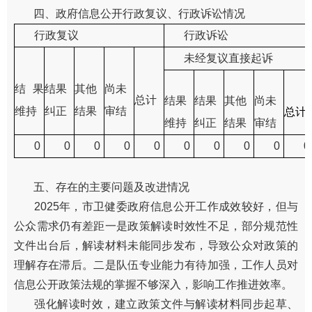
四、政府信息公开行政复议、行政诉讼情况
行政复议
行政诉讼
未经复议直接起诉
结果
结果
其他
尚未
总计
结果
结果
其他
尚未
维持
纠正
结果
审结
总计
维持
纠正
结果
审结
0
0
0
0
0
0
0
0
0
0
五、存在的主要问题及改进情况
2025年，市卫健委政府信息公开工作成效较好，但与
公众需求仍有差距一是政策解读时效性不足，部分规范性
文件出台后，解读材料未能同步发布，导致公众对政策的
理解存在滞后。二是队伍专业能力有待加强，工作人员对
信息公开政策法规的掌握不够深入，影响工作推进效率。
强化解读时效，建立政策文件与解读材料同步起草、