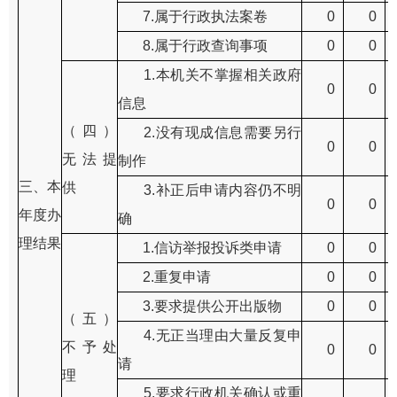
7.属于行政执法案卷
0
0
8.属于行政查询事项
0
0
1.本机关不掌握相关政府
0
0
信息
（四）
2.没有现成信息需要另行
0
0
无法提
制作
三、本
供
3.补正后申请内容仍不明
0
0
年度办
确
理结果
1.信访举报投诉类申请
0
0
2.重复申请
0
0
3.要求提供公开出版物
0
0
（五）
4.无正当理由大量反复申
不予处
0
0
请
理
5.要求行政机关确认或重