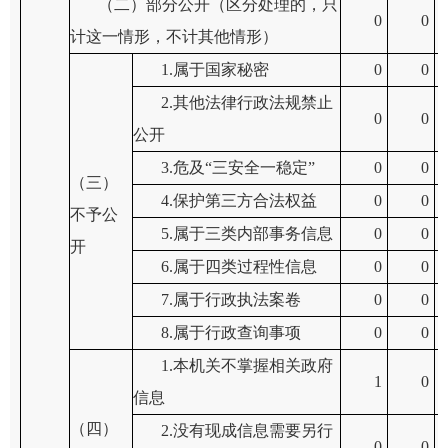
（二）部分公开
（区分处理的，只
0
0
计这一情形，不计其他情形）
1.属于国家秘密
0
0
2.其他法律行政法规禁止
0
0
公开
3.危及“三安全一稳定”
0
0
（三）
4.保护第三方合法权益
0
0
不予公
5.属于三类内部事务信息
0
0
开
6.属于四类过程性信息
0
0
7.属于行政执法案卷
0
0
8.属于行政查询事项
0
0
1.本机关不掌握相关政府
1
0
信息
（四）
2.没有现成信息需要另行
0
0