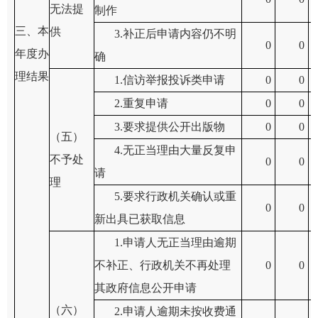
无法提
制作
三、本
供
3.补正后申请内容仍不明
0
0
年度办
确
理结果
1.信访举报投诉类申请
0
0
2.重复申请
0
0
3.要求提供公开出版物
0
0
（五）
4.无正当理由大量反复申
不予处
0
0
请
理
5.要求行政机关确认或重
0
0
新出具已获取信息
1.申请人无正当理由逾期
不补正、行政机关不再处理
0
0
其政府信息公开申请
（六）
2.申请人逾期未按收费通