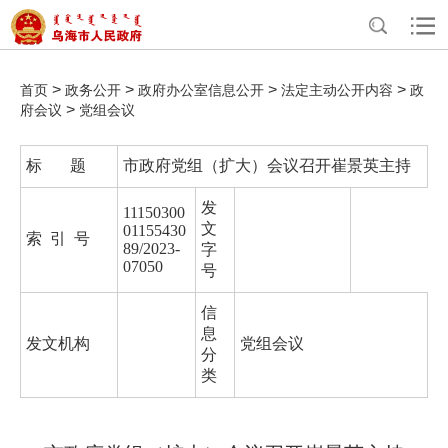
>
>
>
>
首页
政务公开
政府办公室信息公开
法定主动公开内容
政
>
府会议
党组会议
标 题
市政府党组（扩大）会议召开崔景英主持
发
11150300
文
01155430
索 引 号
89/2023-
字
07050
号
信
息
发文机构
党组会议
分
类